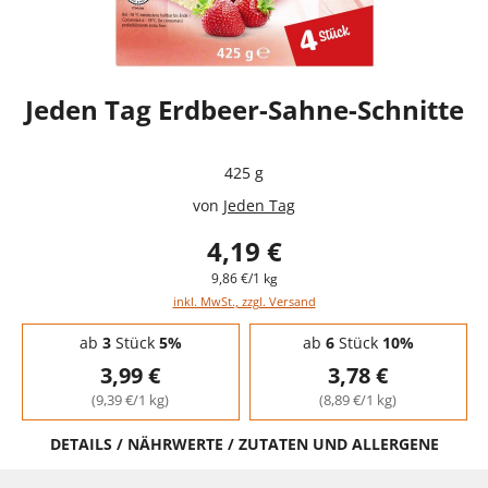
Jeden Tag Erdbeer-Sahne-Schnitte
425 g
von
Jeden Tag
4,19 €
9,86 €/1 kg
inkl. MwSt., zzgl. Versand
Staffelpreise - Mengenrabatt
ab
3
Stück
5%
ab
6
Stück
10%
3,99 €
3,78 €
(9,39 €/1 kg)
(8,89 €/1 kg)
DETAILS / NÄHRWERTE / ZUTATEN UND ALLERGENE