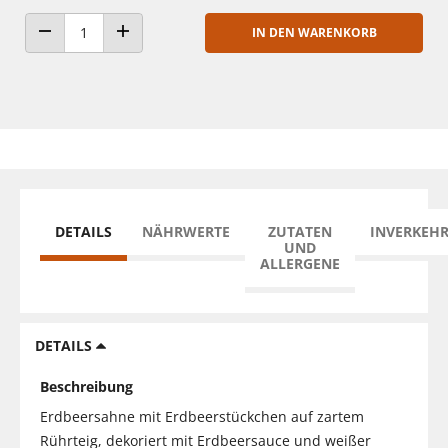
IN DEN WARENKORB
ANZAHL VERRINGERN
ANZAHL ERHÖHEN
DETAILS
NÄHRWERTE
ZUTATEN
INVERKEH
UND
ALLERGENE
DETAILS
Beschreibung
Erdbeersahne mit Erdbeerstückchen auf zartem
Rührteig, dekoriert mit Erdbeersauce und weißer