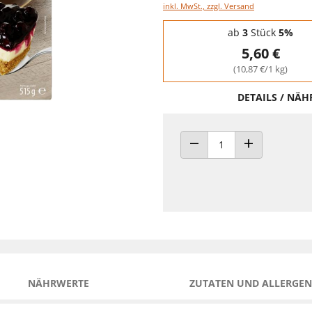
inkl. MwSt., zzgl. Versand
Staffelpreise - Mengenrabatt
ab
3
Stück
5%
5,60 €
(10,87 €/1 kg)
DETAILS / NÄ
ANZAHL VERRINGERN
ANZAHL ERHÖH
NÄHRWERTE
ZUTATEN UND ALLERGEN