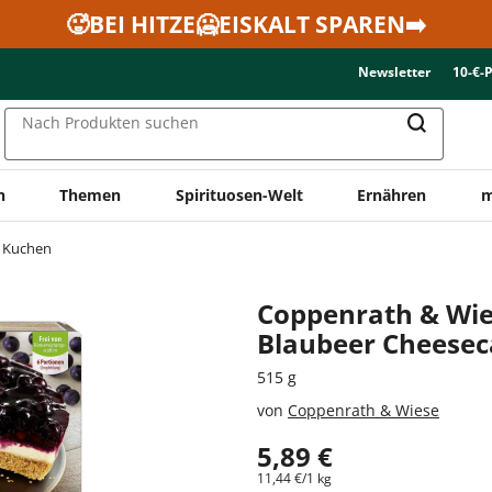
🥵BEI HITZE🥶EISKALT SPAREN➡️
Newsletter
10-€-
Nach Produkten suchen
n
Themen
Spirituosen-Welt
Ernähren
m
Kuchen
Coppenrath & Wie
Blaubeer Cheese
515 g
von
Coppenrath & Wiese
5,89 €
11,44 €/1 kg