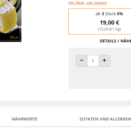
inkl. MwSt., zzgl. Versand
Staffelpreise - Mengenrabatt
ab
3
Stück
5%
19,00 €
(15,20 €/1 kg)
DETAILS / NÄ
ANZAHL VERRINGERN
ANZAHL ERHÖH
NÄHRWERTE
ZUTATEN UND ALLERGEN