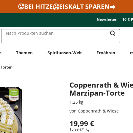
🥵BEI HITZE🥶EISKALT SPAREN➡️
Newsletter
10-€-
Nach Produkten suchen
n
Themen
Spirituosen-Welt
Ernähren
m
Torten
Coppenrath & Wie
Marzipan-Torte
1,25 kg
von
Coppenrath & Wiese
19,99 €
15,99 €/1 kg