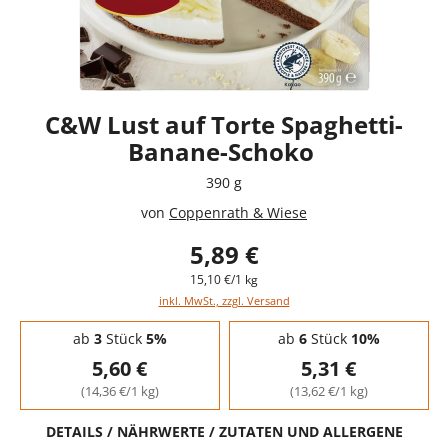
C&W Lust auf Torte Spaghetti-
Banane-Schoko
390 g
von
Coppenrath & Wiese
5,89 €
15,10 €/1 kg
inkl. MwSt., zzgl. Versand
Staffelpreise - Mengenrabatt
ab
3
Stück
5%
ab
6
Stück
10%
5,60 €
5,31 €
(14,36 €/1 kg)
(13,62 €/1 kg)
DETAILS / NÄHRWERTE / ZUTATEN UND ALLERGENE