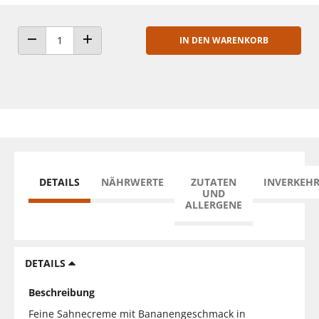
IN DEN WARENKORB
ANZAHL VERRINGERN
ANZAHL ERHÖHEN
DETAILS
NÄHRWERTE
ZUTATEN
INVERKEH
UND
ALLERGENE
DETAILS
Beschreibung
Feine Sahnecreme mit Bananengeschmack in