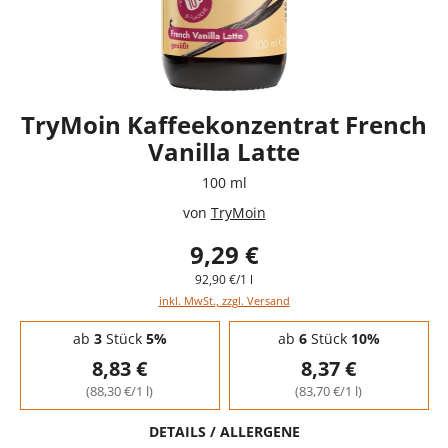
TryMoin Kaffeekonzentrat French
Vanilla Latte
100 ml
von
TryMoin
9,29 €
92,90 €/1 l
inkl. MwSt., zzgl. Versand
Staffelpreise - Mengenrabatt
ab
3
Stück
5%
ab
6
Stück
10%
8,83 €
8,37 €
(88,30 €/1 l)
(83,70 €/1 l)
DETAILS / ALLERGENE