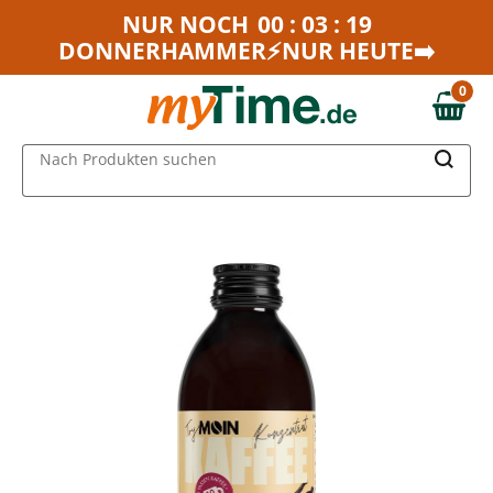
Zum Hauptinhalt springen
NUR NOCH
00 : 03 : 19
DONNERHAMMER⚡NUR HEUTE➡️
Zur Navigation springen
Zur Suche springen
0
0,00 €
MAIN MENU
Nach Produkten suchen