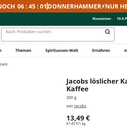
NOCH
06 : 45 : 01
DONNERHAMMER⚡NUR HE
Newsletter
10-€-
Nach Produkten suchen
n
Themen
Spirituosen-Welt
Ernähren
m
stant
Jacobs löslicher K
Kaffee
200 g
von
Jacobs
13,49 €
67,45 €/1 kg