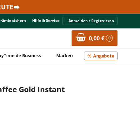
UTE➡️
Prämie sichern
Hilfe & Service
Anmelden / Registrieren
0,00 €
0
yTime.de Business
Marken
Angebote
affee Gold Instant