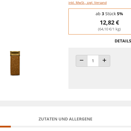
inkl. MwSt., zzgl. Versand
Staffelpreise - Mengenrabatt
ab
3
Stück
5%
12,82 €
(64,10 €/1 kg)
DETAIL
ANZAHL VERRINGERN
ANZAHL ERHÖH
ZUTATEN UND ALLERGENE