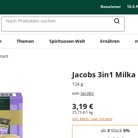
Newsletter
10-€-
Nach Produkten suchen
n
Themen
Spirituosen-Welt
Ernähren
m
stant
Jacobs 3in1 Milka 
124 g
von
Jacobs
3,19 €
25,73 €/1 kg
inkl. MwSt., zzgl. Versand
Staffelpreise - Mengenrabatt
ab
3
Stück
5%