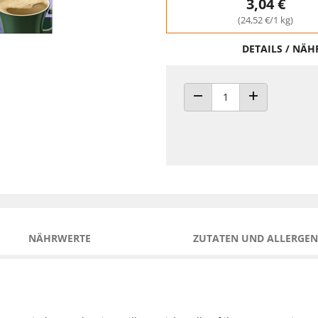
3,04 €
(24,52 €/1 kg)
DETAILS / NÄ
ANZAHL VERRINGERN
ANZAHL ERHÖH
NÄHRWERTE
ZUTATEN UND ALLERGEN