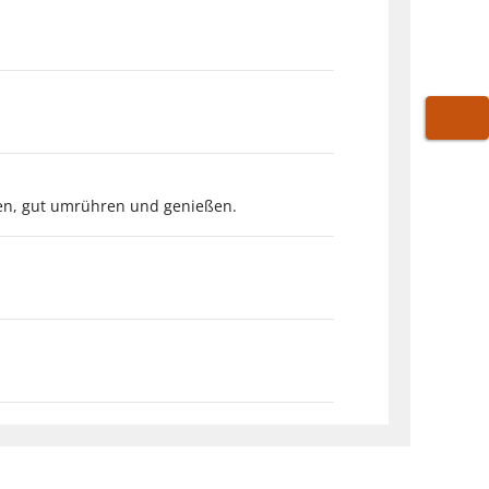
WARE
ßen, gut umrühren und genießen.