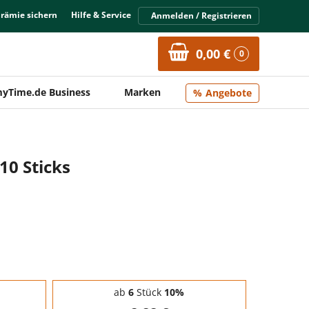
Prämie sichern
Hilfe & Service
Anmelden / Registrieren
0,00 €
0
yTime.de Business
Marken
Angebote
10 Sticks
ab
6
Stück
10%