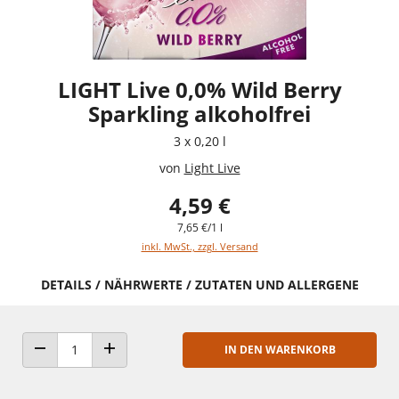
LIGHT Live 0,0% Wild Berry
Sparkling alkoholfrei
3 x 0,20 l
von
Light Live
4,59 €
7,65 €/1 l
inkl. MwSt., zzgl. Versand
DETAILS / NÄHRWERTE / ZUTATEN UND ALLERGENE
IN DEN WARENKORB
ANZAHL VERRINGERN
ANZAHL ERHÖHEN