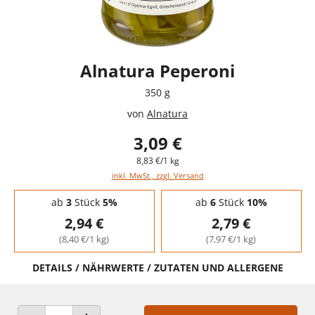
Alnatura Peperoni
350 g
von
Alnatura
3,09 €
8,83 €/1 kg
inkl. MwSt., zzgl. Versand
Staffelpreise - Mengenrabatt
ab
3
Stück
5%
ab
6
Stück
10%
2,94 €
2,79 €
(8,40 €/1 kg)
(7,97 €/1 kg)
DETAILS / NÄHRWERTE / ZUTATEN UND ALLERGENE