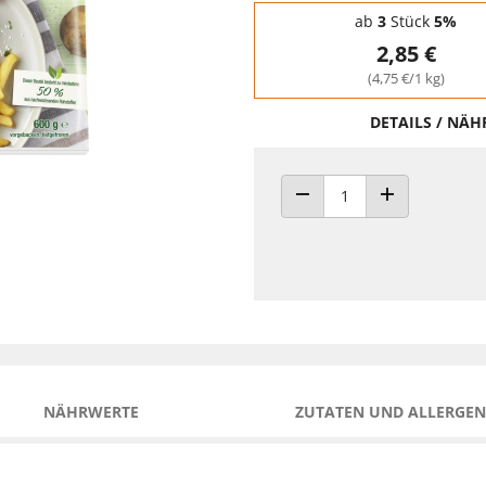
Staffelpreise - Mengenrabatt
ab
3
Stück
5%
2,85 €
(4,75 €/1 kg)
DETAILS / NÄ
ANZAHL VERRINGERN
ANZAHL ERHÖH
NÄHRWERTE
ZUTATEN UND ALLERGEN