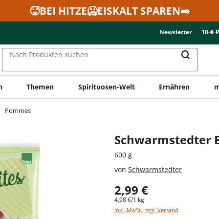
🥵BEI HITZE🥶EISKALT SPAREN➡️
Newsletter
10-€-
Nach Produkten suchen
n
Themen
Spirituosen-Welt
Ernähren
m
Pommes
Schwarmstedter 
600 g
von
Schwarmstedter
2,99 €
4,98 €/1 kg
inkl. MwSt., zzgl. Versand