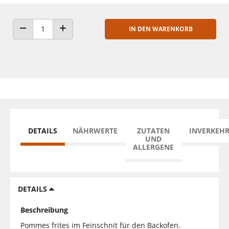
IN DEN WARENKORB
ANZAHL VERRINGERN
ANZAHL ERHÖHEN
DETAILS
NÄHRWERTE
ZUTATEN
INVERKEH
UND
ALLERGENE
DETAILS
Beschreibung
Pommes frites im Feinschnit für den Backofen.