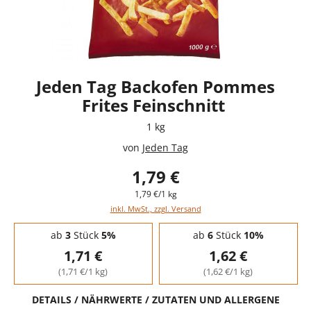
Jeden Tag Backofen Pommes
Frites Feinschnitt
1 kg
von
Jeden Tag
1,79 €
1,79 €/1 kg
inkl. MwSt., zzgl. Versand
Staffelpreise - Mengenrabatt
ab
3
Stück
5%
ab
6
Stück
10%
1,71 €
1,62 €
(1,71 €/1 kg)
(1,62 €/1 kg)
DETAILS / NÄHRWERTE / ZUTATEN UND ALLERGENE