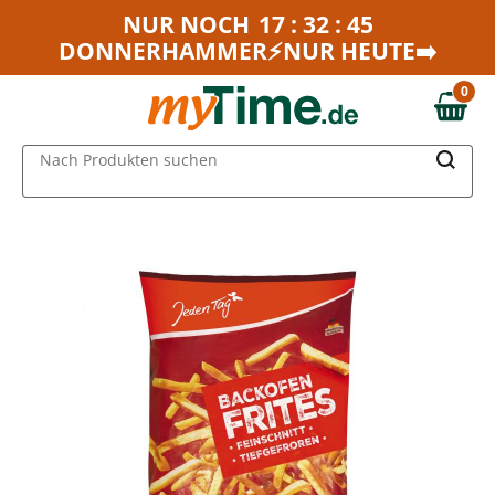
Zum Hauptinhalt springen
NUR NOCH
17 : 32 : 45
DONNERHAMMER⚡NUR HEUTE➡️
Zur Navigation springen
Zur Suche springen
0
0,00 €
MAIN MENU
Nach Produkten suchen