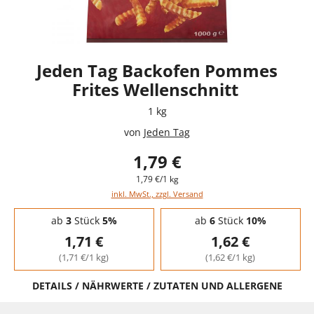
Jeden Tag Backofen Pommes
Frites Wellenschnitt
1 kg
von
Jeden Tag
1,79 €
1,79 €/1 kg
inkl. MwSt., zzgl. Versand
Staffelpreise - Mengenrabatt
ab
3
Stück
5%
ab
6
Stück
10%
1,71 €
1,62 €
(1,71 €/1 kg)
(1,62 €/1 kg)
DETAILS / NÄHRWERTE / ZUTATEN UND ALLERGENE