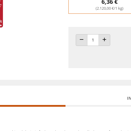
6,36 €
(2.120,00 €/1 kg)
ANZAHL VERRINGERN
ANZAHL ERHÖH
I