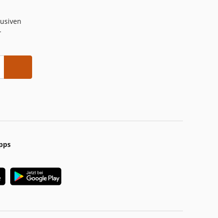
lusiven
-
pps