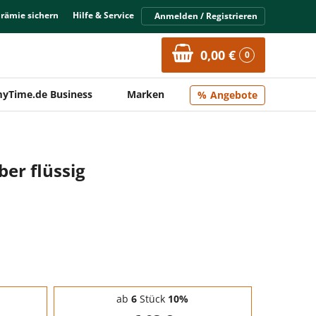
Prämie sichern
Hilfe & Service
Anmelden / Registrieren
0,00 €
0
yTime.de Business
Marken
Angebote
er flüssig
ab
6
Stück
10%