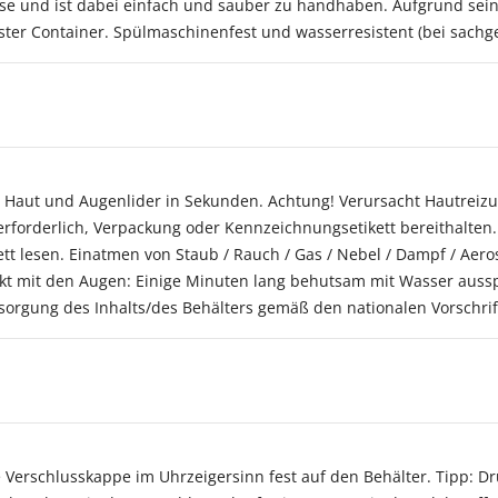
se und ist dabei einfach und sauber zu handhaben. Aufgrund seiner 
ester Container. Spülmaschinenfest und wasserresistent (bei sac
t Haut und Augenlider in Sekunden. Achtung! Verursacht Hautreiz
 erforderlich, Verpackung oder Kennzeichnungsetikett bereithalten.
t lesen. Einatmen von Staub / Rauch / Gas / Nebel / Dampf / Aero
takt mit den Augen: Einige Minuten lang behutsam mit Wasser aus
tsorgung des Inhalts/des Behälters gemäß den nationalen Vorschrif
 Verschlusskappe im Uhrzeigersinn fest auf den Behälter. Tipp: D