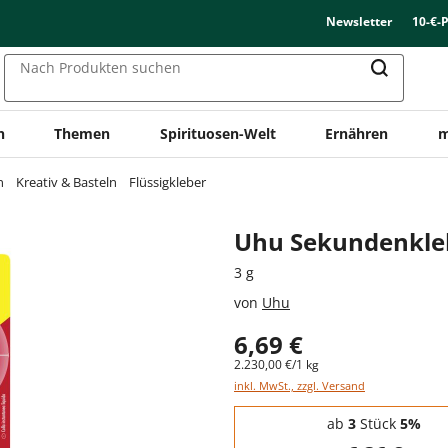
Newsletter
10-€-
Nach Produkten suchen
n
Themen
Spirituosen-Welt
Ernähren
m
n
Kreativ & Basteln
Flüssigkleber
Uhu Sekundenkleb
3 g
von
Uhu
6,69 €
2.230,00 €/1 kg
inkl. MwSt., zzgl. Versand
Staffelpreise - Mengenrabatt
ab
3
Stück
5%