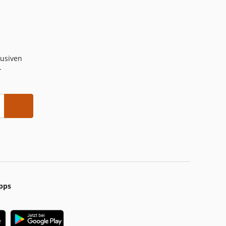
lusiven
-
pps