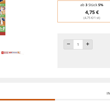
Staffelpreise - Mengenrabatt
ab
3
Stück
5%
4,75 €
(4,75 €/1 st)
ANZAHL VERRINGERN
ANZAHL ERHÖH
I