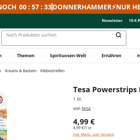
NOCH
00 : 57 : 33
DONNERHAMMER⚡NUR HE
Newsletter
10-€-
Nach Produkten suchen
n
Themen
Spirituosen-Welt
Ernähren
m
n
Kreativ & Basteln
Klebestreifen
Tesa Powerstrips 
1 St.
von
tesa
4,99 €
4,99 €/1 st
inkl. MwSt., zzgl. Versand