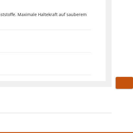
nststoffe. Maximale Haltekraft auf sauberem
WARE