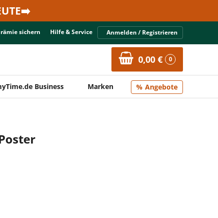
UTE➡️
Prämie sichern
Hilfe & Service
Anmelden / Registrieren
0,00 €
0
yTime.de Business
Marken
Angebote
Poster