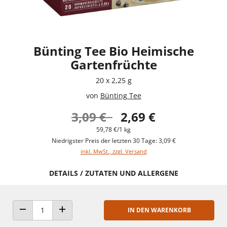
Bünting Tee Bio Heimische
Gartenfrüchte
20 x 2,25 g
von
Bünting Tee
3,09 €
2,69 €
59,78 €/1 kg
Niedrigster Preis der letzten 30 Tage: 3,09 €
inkl. MwSt., zzgl. Versand
DETAILS / ZUTATEN UND ALLERGENE
IN DEN WARENKORB
ANZAHL VERRINGERN
ANZAHL ERHÖHEN