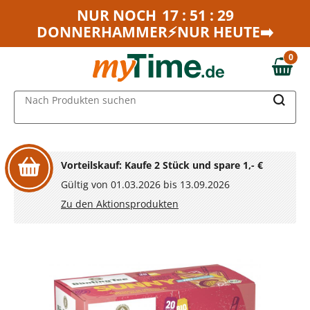
Zum Hauptinhalt springen
NUR NOCH
17 : 51 : 29
DONNERHAMMER⚡NUR HEUTE➡️
Zur Navigation springen
Zur Suche springen
0
0,00 €
MAIN MENU
Nach Produkten suchen
Vorteilskauf: Kaufe 2 Stück und spare 1,- €
Gültig von 01.03.2026 bis 13.09.2026
Zu den Aktionsprodukten