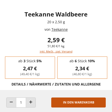
Teekanne Waldbeere
20 x 2,50 g
von
Teekanne
2,59 €
51,80 €/1 kg
inkl. MwSt., zzgl. Versand
Staffelpreise - Mengenrabatt
ab
3
Stück
5%
ab
6
Stück
10%
2,47 €
2,34 €
(49,40 €/1 kg)
(46,80 €/1 kg)
DETAILS / NÄHRWERTE / ZUTATEN UND ALLERGENE
IN DEN WARENKORB
ANZAHL VERRINGERN
ANZAHL ERHÖHEN