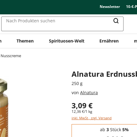
Newsletter
10-€-
Nach Produkten suchen
n
Themen
Spirituosen-Welt
Ernähren
m
Nusscreme
Alnatura Erdnuss
250 g
von
Alnatura
3,09 €
12,36 €/1 kg
inkl. MwSt., zzgl. Versand
Staffelpreise - Mengenrabatt
ab
3
Stück
5%