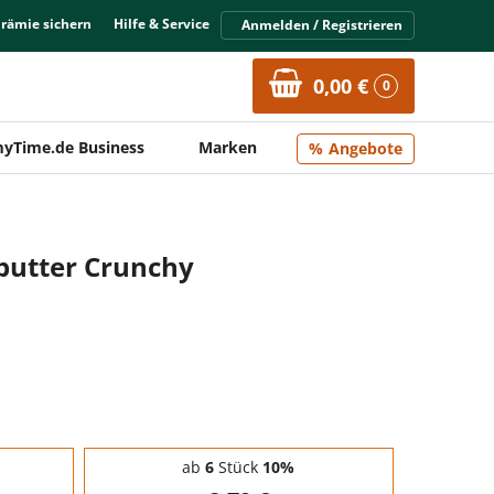
Prämie sichern
Hilfe & Service
Anmelden / Registrieren
0,00 €
0
yTime.de Business
Marken
Angebote
butter Crunchy
ab
6
Stück
10%