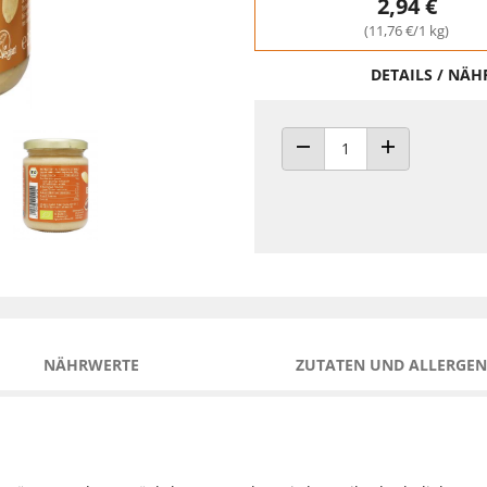
2,94 €
(11,76 €/1 kg)
DETAILS / NÄ
ANZAHL VERRINGERN
ANZAHL ERHÖH
NÄHRWERTE
ZUTATEN UND ALLERGEN