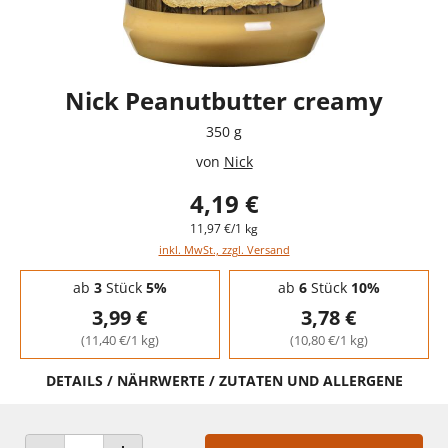
Nick Peanutbutter creamy
350 g
von
Nick
4,19 €
11,97 €/1 kg
inkl. MwSt., zzgl. Versand
Staffelpreise - Mengenrabatt
ab
3
Stück
5%
ab
6
Stück
10%
3,99 €
3,78 €
(11,40 €/1 kg)
(10,80 €/1 kg)
DETAILS / NÄHRWERTE / ZUTATEN UND ALLERGENE