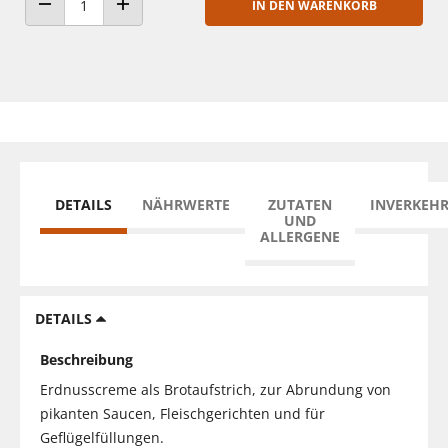
IN DEN WARENKORB
ANZAHL VERRINGERN
ANZAHL ERHÖHEN
DETAILS
NÄHRWERTE
ZUTATEN
INVERKEH
UND
ALLERGENE
DETAILS
Beschreibung
Erdnusscreme als Brotaufstrich, zur Abrundung von
pikanten Saucen, Fleischgerichten und für
Geflügelfüllungen.