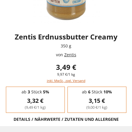
Zentis Erdnussbutter Creamy
350 g
von
Zentis
3,49 €
9,97 €/1 kg
inkl. MwSt., zzgl. Versand
Staffelpreise - Mengenrabatt
ab
3
Stück
5%
ab
6
Stück
10%
3,32 €
3,15 €
(9,49 €/1 kg)
(9,00 €/1 kg)
DETAILS / NÄHRWERTE / ZUTATEN UND ALLERGENE