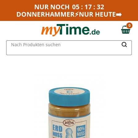
Zum Hauptinhalt springen
NUR NOCH
05 : 17 : 32
DONNERHAMMER⚡NUR HEUTE➡️
Zur Navigation springen
Zur Suche springen
0
0,00 €
MAIN MENU
Nach Produkten suchen