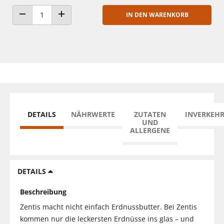
IN DEN WARENKORB
ANZAHL VERRINGERN
ANZAHL ERHÖHEN
DETAILS
NÄHRWERTE
ZUTATEN
INVERKEH
UND
ALLERGENE
DETAILS
Beschreibung
Zentis macht nicht einfach Erdnussbutter. Bei Zentis
kommen nur die leckersten Erdnüsse ins glas – und