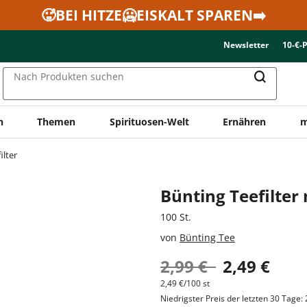
🥵BEI HITZE🥶EISKALT SPAREN➡️
Newsletter
10-€-
Nach Produkten suchen
n
Themen
Spirituosen-Welt
Ernähren
m
ilter
Bünting Teefilter
100 St.
von
Bünting Tee
2,99 €
2,49 €
2,49 €/100 st
Niedrigster Preis der letzten 30 Tage: 