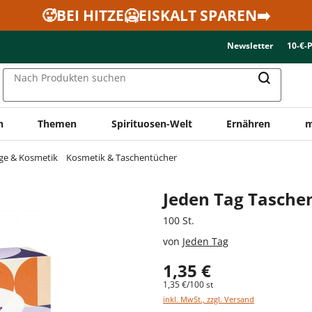
🥵BEI HITZE🥶EISKALT SPAREN➡️
Newsletter
10-€-
Nach Produkten suchen
n
Themen
Spirituosen-Welt
Ernähren
m
ge & Kosmetik
Kosmetik & Taschentücher
Jeden Tag Taschen
100 St.
von
Jeden Tag
1,35 €
1,35 €/100 st
inkl. MwSt., zzgl. Versand