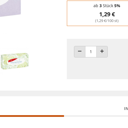
Staffelpreise - Mengenrabatt
ab
3
Stück
5%
1,29 €
(1,29 €/100 st)
ANZAHL VERRINGERN
ANZAHL ERHÖH
I