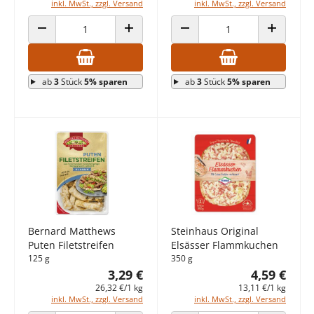
inkl. MwSt., zzgl. Versand
inkl. MwSt., zzgl. Versand
ANZAHL VERRINGERN
ANZAHL ERHÖHEN
ANZAHL VERRINGERN
ANZAHL E
ab
3
Stück
5% sparen
ab
3
Stück
5% sparen
Bernard Matthews
Steinhaus Original
Puten Filetstreifen
Elsässer Flammkuchen
125 g
350 g
3,29 €
4,59 €
26,32 €/1 kg
13,11 €/1 kg
inkl. MwSt., zzgl. Versand
inkl. MwSt., zzgl. Versand