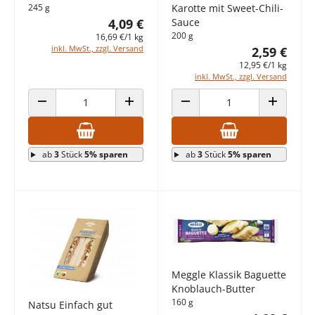
245 g
Karotte mit Sweet-Chili-
4,09 €
Sauce
200 g
16,69 €/1 kg
inkl. MwSt., zzgl. Versand
2,59 €
12,95 €/1 kg
inkl. MwSt., zzgl. Versand
ANZAHL VERRINGERN
ANZAHL ERHÖHEN
ANZAHL VERRINGERN
ANZAHL E
ab
3
Stück
5% sparen
ab
3
Stück
5% sparen
Meggle Klassik Baguette
Knoblauch-Butter
160 g
Natsu Einfach gut