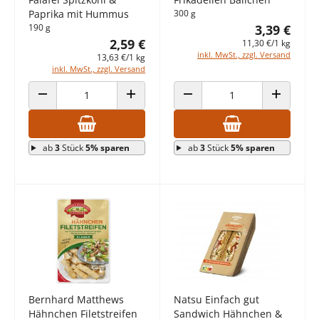
Paprika mit Hummus
300 g
190 g
3,39 €
2,59 €
11,30 €/1 kg
inkl. MwSt., zzgl. Versand
13,63 €/1 kg
inkl. MwSt., zzgl. Versand
ANZAHL VERRINGERN
ANZAHL ERHÖHEN
ANZAHL VERRINGERN
ANZAHL E
ab
3
Stück
5% sparen
ab
3
Stück
5% sparen
Bernhard Matthews
Natsu Einfach gut
Hähnchen Filetstreifen
Sandwich Hähnchen &