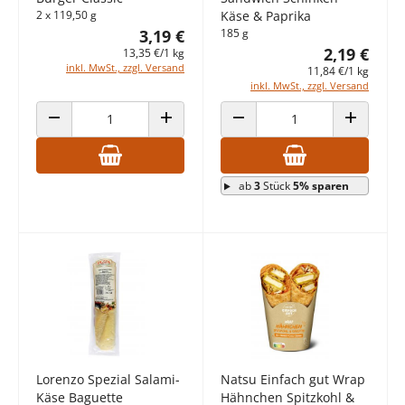
2 x 119,50 g
Käse & Paprika
3,19 €
185 g
2,19 €
13,35 €/1 kg
inkl. MwSt., zzgl. Versand
11,84 €/1 kg
inkl. MwSt., zzgl. Versand
ANZAHL VERRINGERN
ANZAHL ERHÖHEN
ANZAHL VERRINGERN
ANZAHL E
ab
3
Stück
5% sparen
Lorenzo Spezial Salami-
Natsu Einfach gut Wrap
Käse Baguette
Hähnchen Spitzkohl &