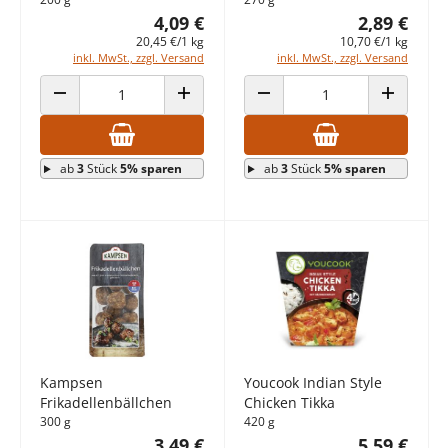
4,09 €
2,89 €
20,45 €/1 kg
10,70 €/1 kg
inkl. MwSt., zzgl. Versand
inkl. MwSt., zzgl. Versand
ANZAHL VERRINGERN
ANZAHL ERHÖHEN
ANZAHL VERRINGERN
ANZAHL E
ab
3
Stück
5% sparen
ab
3
Stück
5% sparen
Kampsen
Youcook Indian Style
Frikadellenbällchen
Chicken Tikka
300 g
420 g
3,49 €
5,59 €