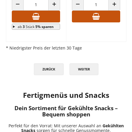
ANZAHL VERRINGERN
ANZAHL ERHÖHEN
ANZAHL VERRINGERN
ANZAHL E
ab
3
Stück
5% sparen
* Niedrigster Preis der letzten 30 Tage
ZURÜCK
WEITER
Fertigmenüs und Snacks
Dein Sortiment für Gekühlte Snacks –
Bequem shoppen
Perfekt für den Vorrat: Mit unserer Auswahl an
Gekühlten
Snacks
sorgen für schnelle Genussmomente.