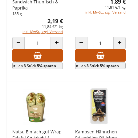
1,89 €
Sandwich Thunfisch &
11,81 €/1 kg
Paprika
inkl. MwSt., zzgl. Versand
185 g
2,19 €
11,84 €/1 kg
inkl. MwSt., zzgl. Versand
ANZAHL VERRINGERN
ANZAHL ERHÖHEN
ANZAHL VERRINGERN
ANZAHL E
ab
3
Stück
5% sparen
ab
3
Stück
5% sparen
Natsu Einfach gut Wrap
Kampsen Hähnchen
Falafel Spitzkohl &
Frikadellen Bällchen