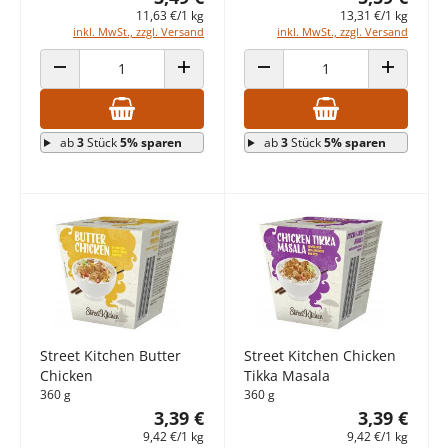
11,63 €/1 kg
13,31 €/1 kg
inkl. MwSt., zzgl. Versand
inkl. MwSt., zzgl. Versand
ANZAHL VERRINGERN
ANZAHL ERHÖHEN
ANZAHL VERRINGERN
ANZAHL E
ab
3
Stück
5% sparen
ab
3
Stück
5% sparen
Street Kitchen Butter
Street Kitchen Chicken
Chicken
Tikka Masala
360 g
360 g
3,39 €
3,39 €
9,42 €/1 kg
9,42 €/1 kg