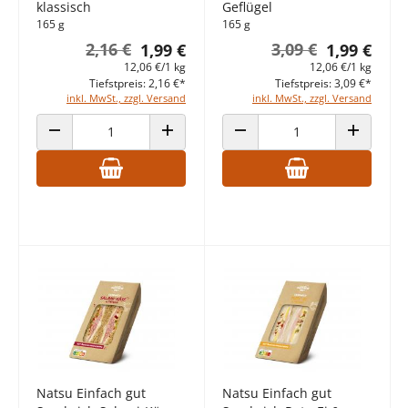
klassisch
Geflügel
165 g
165 g
2,16 €
3,09 €
1,99 €
1,99 €
12,06 €/1 kg
12,06 €/1 kg
Tiefstpreis: 2,16 €*
Tiefstpreis: 3,09 €*
inkl. MwSt., zzgl. Versand
inkl. MwSt., zzgl. Versand
ANZAHL VERRINGERN
ANZAHL ERHÖHEN
ANZAHL VERRINGERN
ANZAHL E
Natsu Einfach gut
Natsu Einfach gut