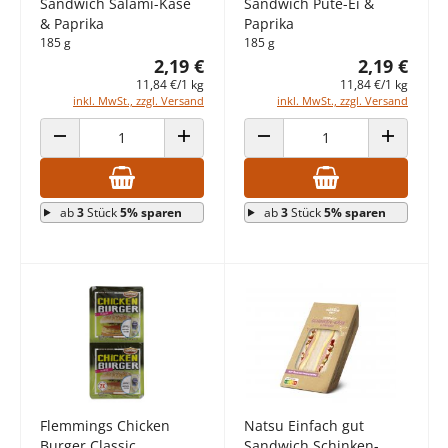
Sandwich Salami-Käse
Sandwich Pute-Ei &
& Paprika
Paprika
185 g
185 g
2,19 €
2,19 €
11,84 €/1 kg
11,84 €/1 kg
inkl. MwSt., zzgl. Versand
inkl. MwSt., zzgl. Versand
ANZAHL VERRINGERN
ANZAHL ERHÖHEN
ANZAHL VERRINGERN
ANZAHL E
ab
3
Stück
5% sparen
ab
3
Stück
5% sparen
Flemmings Chicken
Natsu Einfach gut
Burger Classic
Sandwich Schinken-