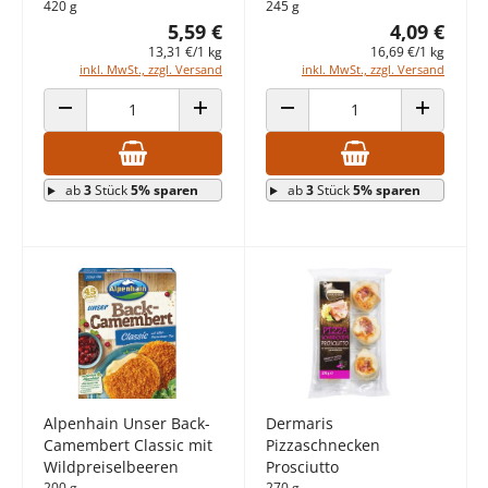
420 g
245 g
5,59 €
4,09 €
13,31 €/1 kg
16,69 €/1 kg
inkl. MwSt., zzgl. Versand
inkl. MwSt., zzgl. Versand
ANZAHL VERRINGERN
ANZAHL ERHÖHEN
ANZAHL VERRINGERN
ANZAHL E
ab
3
Stück
5% sparen
ab
3
Stück
5% sparen
Alpenhain Unser Back-
Dermaris
Camembert Classic mit
Pizzaschnecken
Wildpreiselbeeren
Prosciutto
200 g
270 g