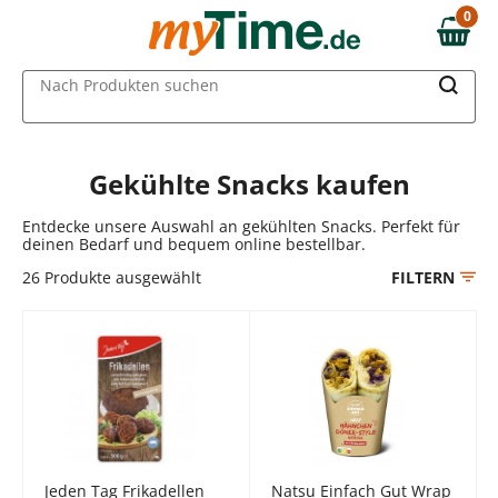
Zum Hauptinhalt springen
0
0,00 €
Zur Navigation springen
MAIN MENU
Nach Produkten suchen
Zur Suche springen
Gekühlte Snacks kaufen
Entdecke unsere Auswahl an gekühlten Snacks. Perfekt für
deinen Bedarf und bequem online bestellbar.
26
Produkte ausgewählt
FILTERN
Jeden Tag Frikadellen
Natsu Einfach Gut Wrap