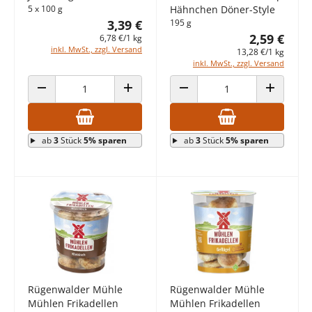
5 x 100 g
Hähnchen Döner-Style
3,39 €
195 g
2,59 €
6,78 €/1 kg
inkl. MwSt., zzgl. Versand
13,28 €/1 kg
inkl. MwSt., zzgl. Versand
ANZAHL VERRINGERN
ANZAHL ERHÖHEN
ANZAHL VERRINGERN
ANZAHL E
ab
3
Stück
5% sparen
ab
3
Stück
5% sparen
Rügenwalder Mühle
Rügenwalder Mühle
Mühlen Frikadellen
Mühlen Frikadellen