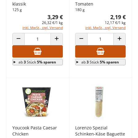
klassik
Tomaten
125 g
180 g
3,29 €
2,19 €
26,32 €/1 kg
12,17 €/1 kg
inkl. MwSt., zzgl. Versand
inkl. MwSt., zzgl. Versand
ANZAHL VERRINGERN
ANZAHL ERHÖHEN
ANZAHL VERRINGERN
ANZAHL E
ab
3
Stück
5% sparen
ab
3
Stück
5% sparen
Youcook Pasta Caesar
Lorenzo Spezial
Chicken
Schinken-Käse Baguette