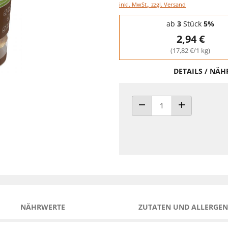
inkl. MwSt., zzgl. Versand
Staffelpreise - Mengenrabatt
ab
3
Stück
5%
2,94 €
(17,82 €/1 kg)
DETAILS / NÄ
ANZAHL VERRINGERN
ANZAHL ERHÖH
NÄHRWERTE
ZUTATEN UND ALLERGEN