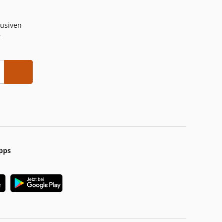
lusiven
-
pps