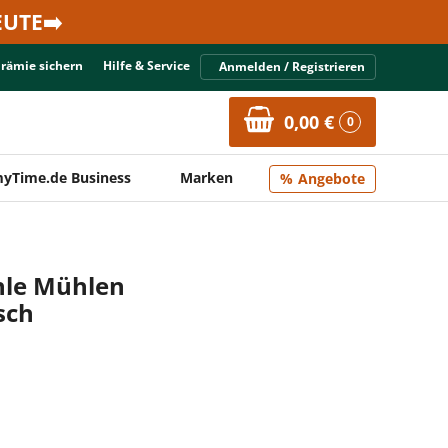
UTE➡️
Prämie sichern
Hilfe & Service
Anmelden / Registrieren
0,00 €
0
yTime.de Business
Marken
Angebote
le Mühlen
isch