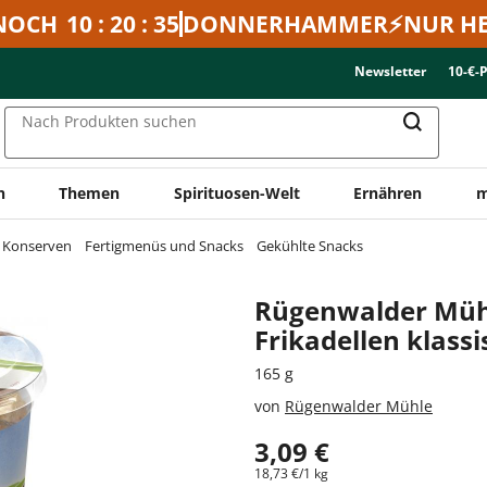
NOCH
10 : 20 : 35
DONNERHAMMER⚡NUR HE
Newsletter
10-€-
Nach Produkten suchen
n
Themen
Spirituosen-Welt
Ernähren
m
& Konserven
Fertigmenüs und Snacks
Gekühlte Snacks
Rügenwalder Müh
Frikadellen klass
165 g
von
Rügenwalder Mühle
3,09 €
18,73 €/1 kg