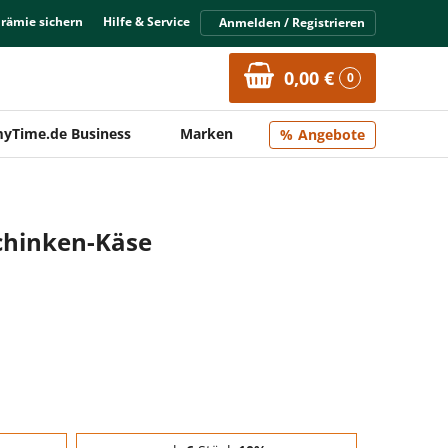
Prämie sichern
Hilfe & Service
Anmelden / Registrieren
0,00 €
0
yTime.de Business
Marken
Angebote
Schinken-Käse