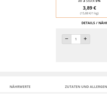
ab
3
Stück
5%
3,89 €
(15,88 €/1 kg)
DETAILS / NÄ
ANZAHL VERRINGERN
ANZAHL ERHÖH
NÄHRWERTE
ZUTATEN UND ALLERGEN