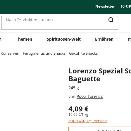
Newsletter
10-€-
Nach Produkten suchen
n
Themen
Spirituosen-Welt
Ernähren
m
& Konserven
Fertigmenüs und Snacks
Gekühlte Snacks
Lorenzo Spezial 
Baguette
245 g
von
Pizza Lorenzo
4,09 €
16,69 €/1 kg
inkl. MwSt., zzgl. Versand
Staffelpreise - Mengenrabatt