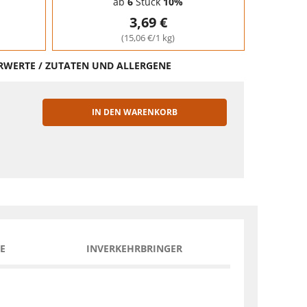
ab
6
Stück
10%
3,69 €
(15,06 €/1 kg)
HRWERTE / ZUTATEN UND ALLERGENE
IN DEN WARENKORB
EN
E
INVERKEHRBRINGER