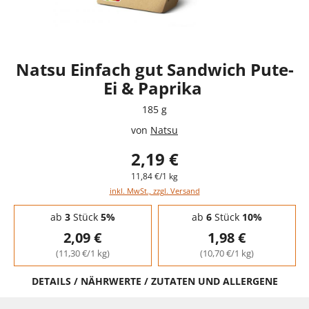
Natsu Einfach gut Sandwich Pute-
Ei & Paprika
185 g
von
Natsu
2,19 €
11,84 €/1 kg
inkl. MwSt., zzgl. Versand
Staffelpreise - Mengenrabatt
ab
3
Stück
5%
ab
6
Stück
10%
2,09 €
1,98 €
(11,30 €/1 kg)
(10,70 €/1 kg)
DETAILS / NÄHRWERTE / ZUTATEN UND ALLERGENE