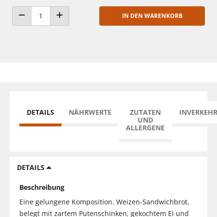
IN DEN WARENKORB
ANZAHL VERRINGERN
ANZAHL ERHÖHEN
DETAILS
NÄHRWERTE
ZUTATEN
INVERKEH
UND
ALLERGENE
DETAILS
Beschreibung
Eine gelungene Komposition. Weizen-Sandwichbrot,
belegt mit zartem Putenschinken, gekochtem Ei und