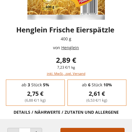
Henglein Frische Eierspätzle
400 g
von
Henglein
2,89 €
7,23 €/1 kg
inkl. MwSt., zzgl. Versand
Staffelpreise - Mengenrabatt
ab
3
Stück
5%
ab
6
Stück
10%
2,75 €
2,61 €
(6,88 €/1 kg)
(6,53 €/1 kg)
DETAILS / NÄHRWERTE / ZUTATEN UND ALLERGENE