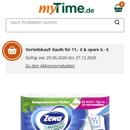
Zum Hauptinhalt springen
0
0,00 €
Zur Navigation springen
MAIN MENU
Nach Produkten suchen
Zur Suche springen
Vorteilskauf: Kaufe für 11,- € & spare 3,- €
Gültig von 29.06.2026 bis 27.12.2026
Zu den Aktionsprodukten