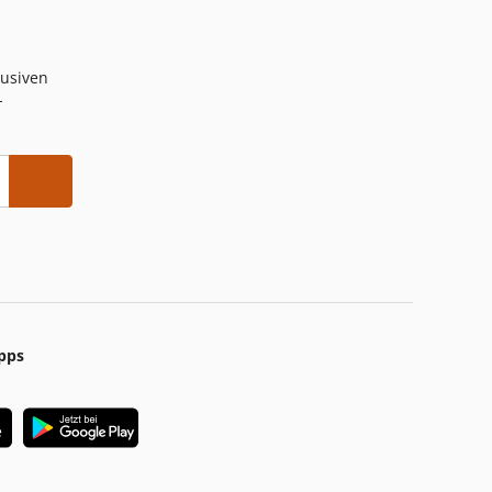
lusiven
-
pps