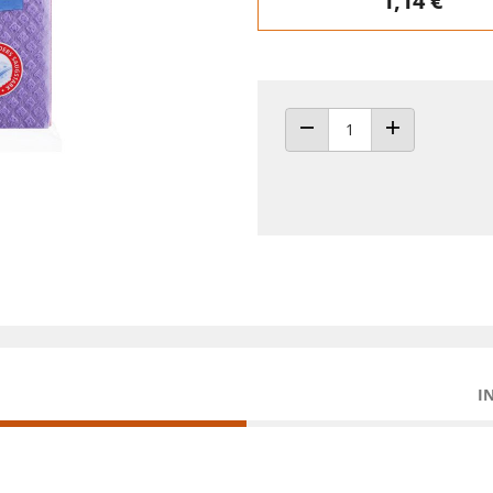
1,14 €
ANZAHL VERRINGERN
ANZAHL ERHÖH
I