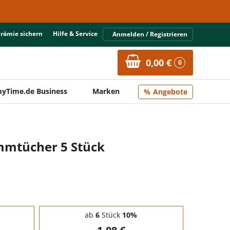
Prämie sichern
Hilfe & Service
Anmelden / Registrieren
0,00 €
0
yTime.de Business
Marken
Angebote
mmtücher 5 Stück
ab
6
Stück
10%