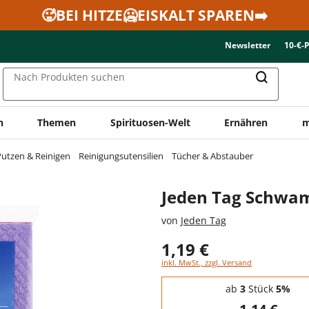
🥵BEI HITZE🥶EISKALT SPAREN➡️
Newsletter
10-€-
Nach Produkten suchen
n
Themen
Spirituosen-Welt
Ernähren
m
utzen & Reinigen
Reinigungsutensilien
Tücher & Abstauber
Jeden Tag Schwa
von
Jeden Tag
1,19 €
inkl. MwSt., zzgl. Versand
Staffelpreise - Mengenrabatt
ab
3
Stück
5%