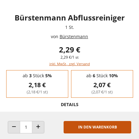
Bürstenmann Abflussreiniger
1 St.
von
Bürstenmann
2,29 €
2,29 €/1 st
inkl. MwSt., zzgl. Versand
Staffelpreise - Mengenrabatt
ab
3
Stück
5%
ab
6
Stück
10%
2,18 €
2,07 €
(2,18 €/1 st)
(2,07 €/1 st)
DETAILS
IN DEN WARENKORB
ANZAHL VERRINGERN
ANZAHL ERHÖHEN