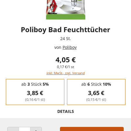
Poliboy Bad Feuchttücher
24 St.
von
Poliboy
4,05 €
0,17 €/1 st
inkl. MwSt., zzgl. Versand
Staffelpreise - Mengenrabatt
ab
3
Stück
5%
ab
6
Stück
10%
3,85 €
3,65 €
(0,16 €/1 st)
(0,15 €/1 st)
DETAILS