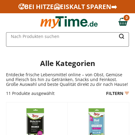
Zum Hauptinhalt springen
🥵BEI HITZE🥶EISKALT SPAREN➡️
Zur Navigation springen
0
Zur Suche springen
0,00 €
MAIN MENU
Nach Produkten suchen
Alle Kategorien
Entdecke frische Lebensmittel online – von Obst, Gemüse
und Fleisch bis hin zu Getränken, Snacks und Feinkost.
Große Auswahl und beste Qualität direkt zu dir nach Hause!
11
Produkte ausgewählt
FILTERN