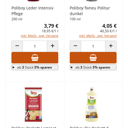
Poliboy Leder Intensiv
Poliboy fixneu Politur
Pflege
dunkel
200 ml
100 ml
3,79 €
4,05 €
18,95 €/1 l
40,50 €/1 l
inkl. MwSt., zzgl. Versand
inkl. MwSt., zzgl. Versand
ANZAHL VERRINGERN
ANZAHL ERHÖHEN
ANZAHL VERRINGERN
ANZAHL E
ab
3
Stück
5% sparen
ab
3
Stück
5% sparen