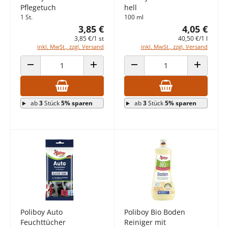
Pflegetuch
hell
1 St.
100 ml
3,85 €
4,05 €
3,85 €/1 st
40,50 €/1 l
inkl. MwSt., zzgl. Versand
inkl. MwSt., zzgl. Versand
ANZAHL VERRINGERN
ANZAHL ERHÖHEN
ANZAHL VERRINGERN
ANZAHL E
ab
3
Stück
5% sparen
ab
3
Stück
5% sparen
Poliboy Auto
Poliboy Bio Boden
Feuchttücher
Reiniger mit