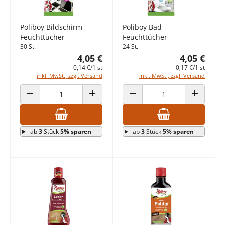
Poliboy Bildschirm
Poliboy Bad
Feuchttücher
Feuchttücher
30 St.
24 St.
4,05 €
4,05 €
0,14 €/1 st
0,17 €/1 st
inkl. MwSt., zzgl. Versand
inkl. MwSt., zzgl. Versand
ANZAHL VERRINGERN
ANZAHL ERHÖHEN
ANZAHL VERRINGERN
ANZAHL E
ab
3
Stück
5% sparen
ab
3
Stück
5% sparen