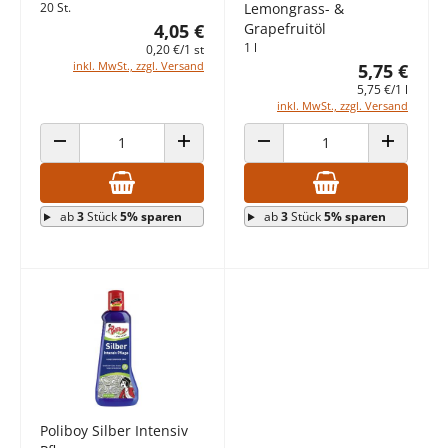
20 St.
Lemongrass- &
4,05 €
Grapefruitöl
1 l
0,20 €/1 st
inkl. MwSt., zzgl. Versand
5,75 €
5,75 €/1 l
inkl. MwSt., zzgl. Versand
ANZAHL VERRINGERN
ANZAHL ERHÖHEN
ANZAHL VERRINGERN
ANZAHL E
ab
3
Stück
5% sparen
ab
3
Stück
5% sparen
Poliboy Silber Intensiv