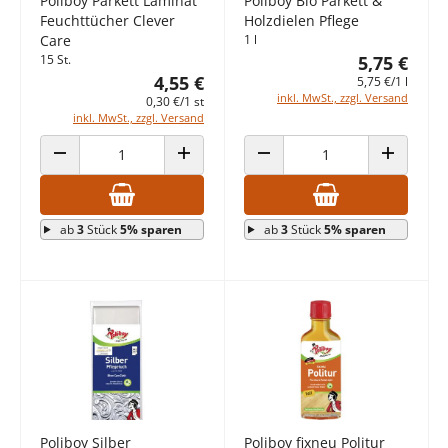
Poliboy Parkett Laminat
Poliboy Bio Parkett &
Feuchttücher Clever
Holzdielen Pflege
Care
1 l
15 St.
5,75 €
4,55 €
5,75 €/1 l
inkl. MwSt., zzgl. Versand
0,30 €/1 st
inkl. MwSt., zzgl. Versand
ANZAHL VERRINGERN
ANZAHL ERHÖHEN
ANZAHL VERRINGERN
ANZAHL E
ab
3
Stück
5% sparen
ab
3
Stück
5% sparen
Poliboy Silber
Poliboy fixneu Politur