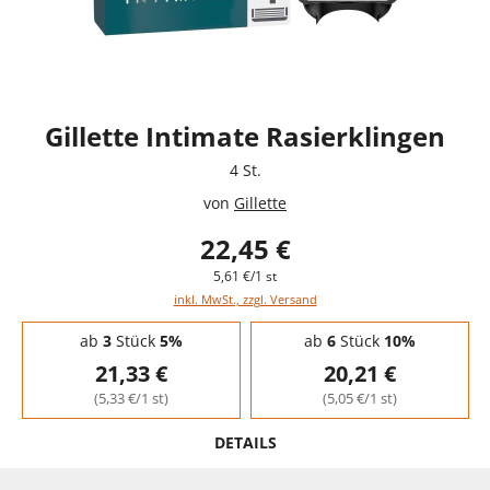
Gillette Intimate Rasierklingen
4 St.
von
Gillette
22,45 €
5,61 €/1 st
inkl. MwSt., zzgl. Versand
Staffelpreise - Mengenrabatt
ab
3
Stück
5%
ab
6
Stück
10%
21,33 €
20,21 €
(5,33 €/1 st)
(5,05 €/1 st)
DETAILS