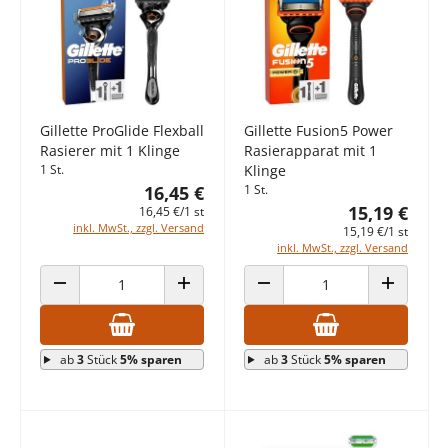
Gillette ProGlide Flexball
Gillette Fusion5 Power
Rasierer mit 1 Klinge
Rasierapparat mit 1
1 St.
Klinge
16,45 €
1 St.
15,19 €
16,45 €/1 st
inkl. MwSt., zzgl. Versand
15,19 €/1 st
inkl. MwSt., zzgl. Versand
ANZAHL VERRINGERN
ANZAHL ERHÖHEN
ANZAHL VERRINGERN
ANZAHL E
ab
3
Stück
5% sparen
ab
3
Stück
5% sparen