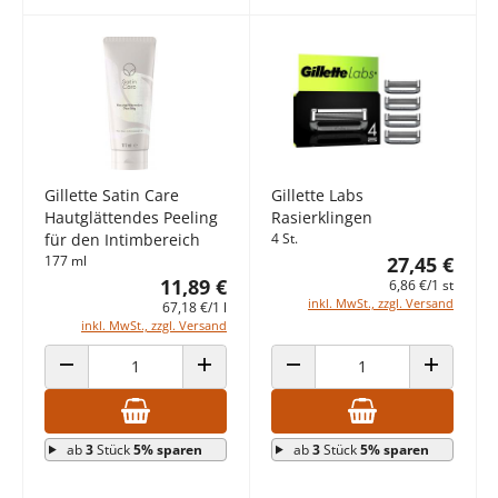
Gillette Satin Care
Gillette Labs
Hautglättendes Peeling
Rasierklingen
für den Intimbereich
4 St.
177 ml
27,45 €
11,89 €
6,86 €/1 st
inkl. MwSt., zzgl. Versand
67,18 €/1 l
inkl. MwSt., zzgl. Versand
ANZAHL VERRINGERN
ANZAHL ERHÖHEN
ANZAHL VERRINGERN
ANZAHL E
ab
3
Stück
5% sparen
ab
3
Stück
5% sparen