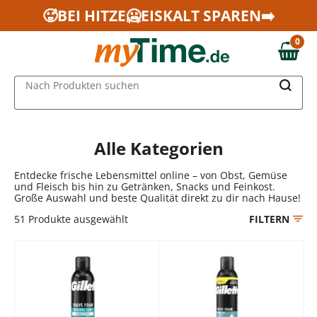
Zum Hauptinhalt springen
🥵BEI HITZE🥶EISKALT SPAREN➡️
Zur Navigation springen
0
Zur Suche springen
0,00 €
MAIN MENU
Nach Produkten suchen
Alle Kategorien
Entdecke frische Lebensmittel online – von Obst, Gemüse
und Fleisch bis hin zu Getränken, Snacks und Feinkost.
Große Auswahl und beste Qualität direkt zu dir nach Hause!
51
Produkte ausgewählt
FILTERN