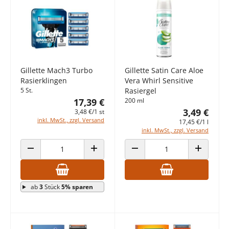
Gillette Mach3 Turbo
Gillette Satin Care Aloe
Rasierklingen
Vera Whirl Sensitive
5 St.
Rasiergel
17,39 €
200 ml
3,49 €
3,48 €/1 st
inkl. MwSt., zzgl. Versand
17,45 €/1 l
inkl. MwSt., zzgl. Versand
ANZAHL VERRINGERN
ANZAHL ERHÖHEN
ANZAHL VERRINGERN
ANZAHL E
ab
3
Stück
5% sparen