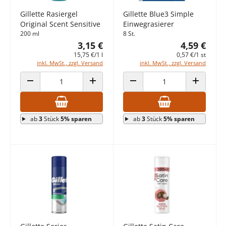
Gillette Rasiergel
Gillette Blue3 Simple
Original Scent Sensitive
Einwegrasierer
200 ml
8 St.
3,15 €
4,59 €
15,75 €/1 l
0,57 €/1 st
inkl. MwSt., zzgl. Versand
inkl. MwSt., zzgl. Versand
ANZAHL VERRINGERN
ANZAHL ERHÖHEN
ANZAHL VERRINGERN
ANZAHL E
ab
3
Stück
5% sparen
ab
3
Stück
5% sparen