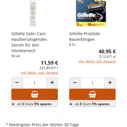
Gillette Satin Care
Gillette ProGlide
Hautberuhigendes
Rasierklingen
Serum für den
8 St.
Intimbereich
40,95 €
50 ml
5,12 €/1 st
inkl. MwSt., zzgl. Versand
11,59 €
231,80 €/1 l
inkl. MwSt., zzgl. Versand
ANZAHL VERRINGERN
ANZAHL ERHÖHEN
ANZAHL VERRINGERN
ANZAHL E
ab
3
Stück
5% sparen
ab
3
Stück
5% sparen
* Niedrigster Preis der letzten 30 Tage