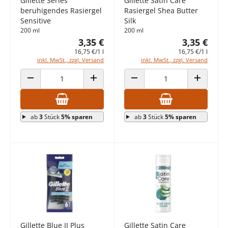
Gillette Series
Gillette Satin Care
beruhigendes Rasiergel
Rasiergel Shea Butter
Sensitive
Silk
200 ml
200 ml
3,35 €
3,35 €
16,75 €/1 l
16,75 €/1 l
inkl. MwSt., zzgl. Versand
inkl. MwSt., zzgl. Versand
ANZAHL VERRINGERN
ANZAHL ERHÖHEN
ANZAHL VERRINGERN
ANZAHL E
ab
3
Stück
5% sparen
ab
3
Stück
5% sparen
Gillette Blue II Plus
Gillette Satin Care