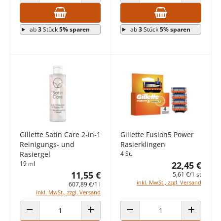
ANZAHL VERRINGERN
ANZAHL ERHÖHEN
ANZAHL VERRINGERN
ANZAHL E
ab
3
Stück
5% sparen
ab
3
Stück
5% sparen
Gillette Satin Care 2-in-1
Gillette Fusion5 Power
Reinigungs- und
Rasierklingen
Rasiergel
4 St.
19 ml
22,45 €
11,55 €
5,61 €/1 st
inkl. MwSt., zzgl. Versand
607,89 €/1 l
inkl. MwSt., zzgl. Versand
ANZAHL VERRINGERN
ANZAHL ERHÖHEN
ANZAHL VERRINGERN
ANZAHL E