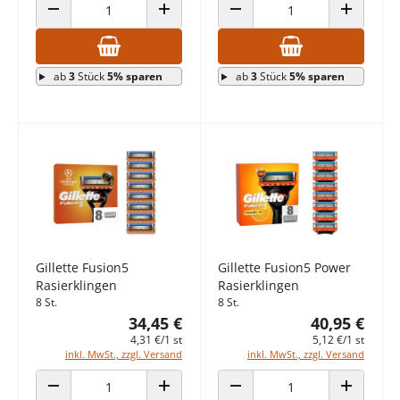
ANZAHL VERRINGERN
ANZAHL ERHÖHEN
ANZAHL VERRINGERN
ANZAHL E
ab
3
Stück
5% sparen
ab
3
Stück
5% sparen
Gillette Fusion5
Gillette Fusion5 Power
Rasierklingen
Rasierklingen
8 St.
8 St.
34,45 €
40,95 €
4,31 €/1 st
5,12 €/1 st
inkl. MwSt., zzgl. Versand
inkl. MwSt., zzgl. Versand