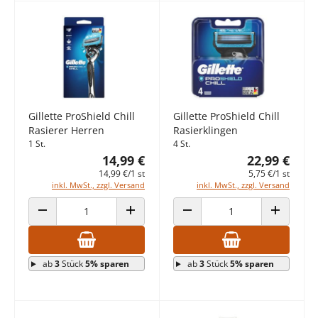
Gillette ProShield Chill
Gillette ProShield Chill
Rasierer Herren
Rasierklingen
1 St.
4 St.
14,99 €
22,99 €
14,99 €/1 st
5,75 €/1 st
inkl. MwSt., zzgl. Versand
inkl. MwSt., zzgl. Versand
ANZAHL VERRINGERN
ANZAHL ERHÖHEN
ANZAHL VERRINGERN
ANZAHL E
ab
3
Stück
5% sparen
ab
3
Stück
5% sparen