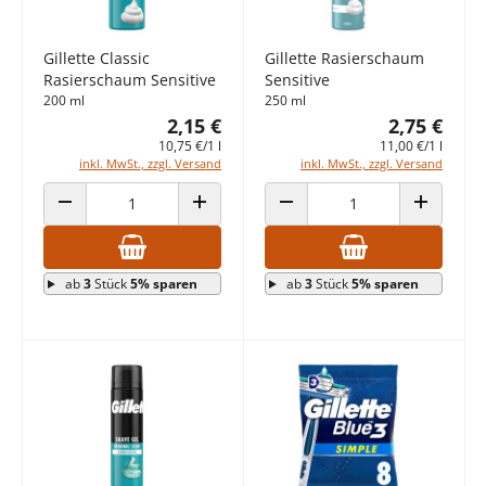
Gillette Classic
Gillette Rasierschaum
Rasierschaum Sensitive
Sensitive
200 ml
250 ml
2,15 €
2,75 €
10,75 €/1 l
11,00 €/1 l
inkl. MwSt., zzgl. Versand
inkl. MwSt., zzgl. Versand
ANZAHL VERRINGERN
ANZAHL ERHÖHEN
ANZAHL VERRINGERN
ANZAHL E
ab
3
Stück
5% sparen
ab
3
Stück
5% sparen