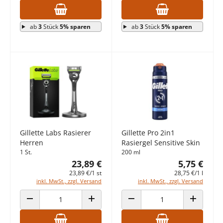
ab
3
Stück
5% sparen
ab
3
Stück
5% sparen
Gillette Labs Rasierer
Gillette Pro 2in1
Herren
Rasiergel Sensitive Skin
1 St.
200 ml
23,89 €
5,75 €
23,89 €/1 st
28,75 €/1 l
inkl. MwSt., zzgl. Versand
inkl. MwSt., zzgl. Versand
ANZAHL VERRINGERN
ANZAHL ERHÖHEN
ANZAHL VERRINGERN
ANZAHL E