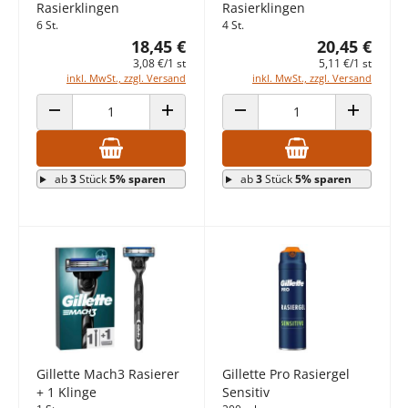
Rasierklingen
Rasierklingen
6 St.
4 St.
18,45 €
20,45 €
3,08 €/1 st
5,11 €/1 st
inkl. MwSt., zzgl. Versand
inkl. MwSt., zzgl. Versand
ANZAHL VERRINGERN
ANZAHL ERHÖHEN
ANZAHL VERRINGERN
ANZAHL E
ab
3
Stück
5% sparen
ab
3
Stück
5% sparen
Gillette Mach3 Rasierer
Gillette Pro Rasiergel
+ 1 Klinge
Sensitiv