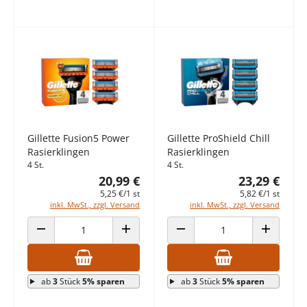
Gillette Fusion5 Power
Gillette ProShield Chill
Rasierklingen
Rasierklingen
4 St.
4 St.
20,99 €
23,29 €
5,25 €/1 st
5,82 €/1 st
inkl. MwSt., zzgl. Versand
inkl. MwSt., zzgl. Versand
ANZAHL VERRINGERN
ANZAHL ERHÖHEN
ANZAHL VERRINGERN
ANZAHL E
ab
3
Stück
5% sparen
ab
3
Stück
5% sparen