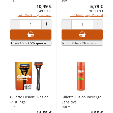
1 St.
200 ml
10,49 €
5,79 €
10,49 €/1 st
28,95 €/1 l
inkl. MwSt., zzgl. Versand
inkl. MwSt., zzgl. Versand
ANZAHL VERRINGERN
ANZAHL ERHÖHEN
ANZAHL VERRINGERN
ANZAHL E
ab
3
Stück
5% sparen
ab
3
Stück
5% sparen
Gillette Fusion5 Rasier
Gillette Fusion Rasiergel
+1 Klinge
Sensitive
1 St.
200 ml
11,55 €
4,55 €