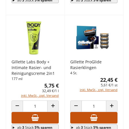
ab
3
Stück
5% sparen
ab
3
Stück
5% sparen
Gillette Labs Body +
Gillette ProGlide
Intimate Rasier- und
Rasierklingen
Reinigungscreme 2in1
4 St.
177 ml
22,45 €
5,75 €
5,61 €/1 st
inkl. MwSt., zzgl. Versand
32,49 €/1 l
inkl. MwSt., zzgl. Versand
ANZAHL VERRINGERN
ANZAHL ERHÖHEN
ANZAHL VERRINGERN
ANZAHL E
ab
3
Stück
5% sparen
ab
3
Stück
5% sparen