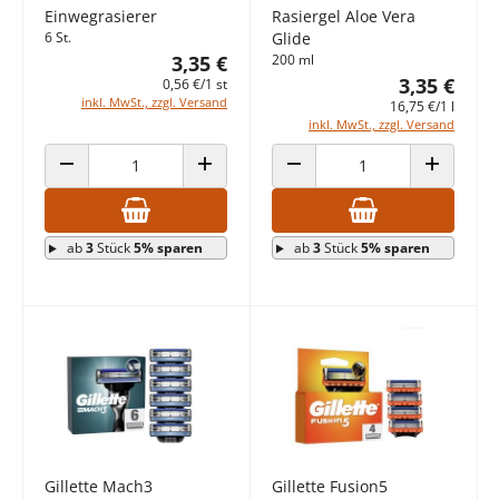
Einwegrasierer
Rasiergel Aloe Vera
6 St.
Glide
3,35 €
200 ml
3,35 €
0,56 €/1 st
inkl. MwSt., zzgl. Versand
16,75 €/1 l
inkl. MwSt., zzgl. Versand
ANZAHL VERRINGERN
ANZAHL ERHÖHEN
ANZAHL VERRINGERN
ANZAHL E
ab
3
Stück
5% sparen
ab
3
Stück
5% sparen
Gillette Mach3
Gillette Fusion5