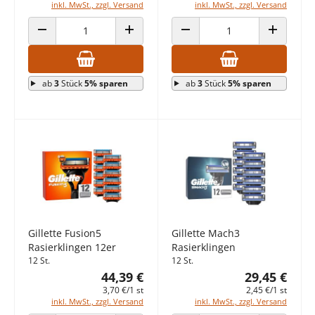
inkl. MwSt., zzgl. Versand
inkl. MwSt., zzgl. Versand
ANZAHL VERRINGERN
ANZAHL ERHÖHEN
ANZAHL VERRINGERN
ANZAHL E
ab
3
Stück
5% sparen
ab
3
Stück
5% sparen
Gillette Fusion5
Gillette Mach3
Rasierklingen 12er
Rasierklingen
12 St.
12 St.
44,39 €
29,45 €
3,70 €/1 st
2,45 €/1 st
inkl. MwSt., zzgl. Versand
inkl. MwSt., zzgl. Versand