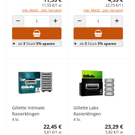
11,55 €/1 st
22,75 €/1 l
inkl. MwSt., zzgl. Versand
inkl. MwSt., zzgl. Versand
ANZAHL VERRINGERN
ANZAHL ERHÖHEN
ANZAHL VERRINGERN
ANZAHL E
ab
3
Stück
5% sparen
ab
3
Stück
5% sparen
Gillette Intimate
Gillette Labs
Rasierklingen
Rasierklingen
4 St.
4 St.
22,45 €
23,29 €
5,61 €/1 st
5,82 €/1 st