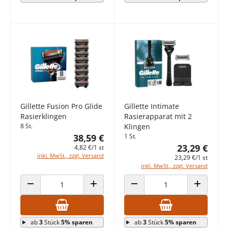
Gillette Fusion Pro Glide
Gillette Intimate
Rasierklingen
Rasierapparat mit 2
8 St.
Klingen
38,59 €
1 St.
23,29 €
4,82 €/1 st
inkl. MwSt., zzgl. Versand
23,29 €/1 st
inkl. MwSt., zzgl. Versand
ANZAHL VERRINGERN
ANZAHL ERHÖHEN
ANZAHL VERRINGERN
ANZAHL E
ab
3
Stück
5% sparen
ab
3
Stück
5% sparen