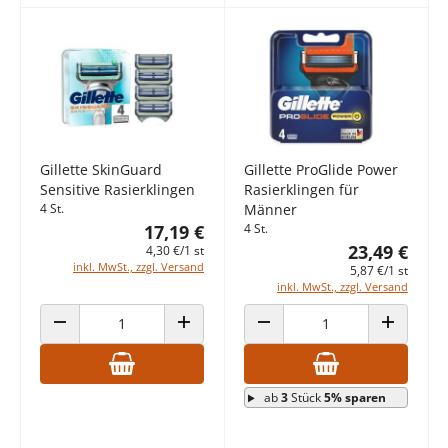
Gillette SkinGuard
Gillette ProGlide Power
Sensitive Rasierklingen
Rasierklingen für
4 St.
Männer
17,19 €
4 St.
23,49 €
4,30 €/1 st
inkl. MwSt., zzgl. Versand
5,87 €/1 st
inkl. MwSt., zzgl. Versand
ANZAHL VERRINGERN
ANZAHL ERHÖHEN
ANZAHL VERRINGERN
ANZAHL E
ab
3
Stück
5% sparen