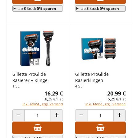
ab
3
Stück
5% sparen
ab
3
Stück
5% sparen
Gillette ProGlide
Gillette ProGlide
Rasierer + Klinge
Rasierklingen
1 St.
4 St.
16,29 €
20,99 €
16,29 €/1 st
5,25 €/1 st
inkl. MwSt., zzgl. Versand
inkl. MwSt., zzgl. Versand
ANZAHL VERRINGERN
ANZAHL ERHÖHEN
ANZAHL VERRINGERN
ANZAHL E