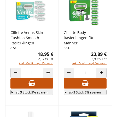
Gillette Venus Skin
Gillette Body
Cushion Smooth
Rasierklingen für
Rasierklingen
Männer
8 St.
8 St.
18,95 €
23,89 €
2,37 €/1 st
2,99 €/1 st
inkl. MwSt., zzgl. Versand
inkl. MwSt., zzgl. Versand
ANZAHL VERRINGERN
ANZAHL ERHÖHEN
ANZAHL VERRINGERN
ANZAHL E
ab
3
Stück
5% sparen
ab
3
Stück
5% sparen