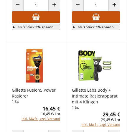
ANZAHL VERRINGERN
ANZAHL ERHÖHEN
ANZAHL VERRINGERN
ANZAHL E
ab
3
Stück
5% sparen
ab
3
Stück
5% sparen
Gillette Fusion5 Power
Gillette Labs Body +
Rasierer
Intimate Rasierapparat
1 St.
mit 4 Klingen
16,45 €
1 St.
29,45 €
16,45 €/1 st
inkl. MwSt., zzgl. Versand
29,45 €/1 st
inkl. MwSt., zzgl. Versand