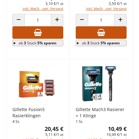
3,10 €/1 st
3,50 €/1 st
inkl. MwSt., zzgl. Versand
inkl. MwSt., zzgl. Versand
ANZAHL VERRINGERN
ANZAHL ERHÖHEN
ANZAHL VERRINGERN
ANZAHL E
ab
3
Stück
5% sparen
ab
3
Stück
5% sparen
Gillette Fusion5
Gillette Mach3 Rasierer
Rasierklingen
+ 1 Klinge
4 St.
1 St.
20,45 €
10,49 €
5,11 €/1 st
10,49 €/1 st