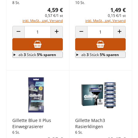
8 St.
10 St.
4,59 €
1,49 €
0,57 €/1 st
0,15 €/1 st
inkl. MwSt., zzgl. Versand
inkl. MwSt., zzgl. Versand
ANZAHL VERRINGERN
ANZAHL ERHÖHEN
ANZAHL VERRINGERN
ANZAHL E
ab
3
Stück
5% sparen
ab
3
Stück
5% sparen
Gillette Blue II Plus
Gillette Mach3
Einwegrasierer
Rasierklingen
6 St.
6 St.