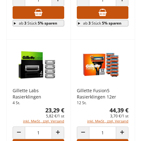
ANZAHL VERRINGERN
ANZAHL ERHÖHEN
ANZAHL VERRINGERN
ANZAHL E
ab
3
Stück
5% sparen
ab
3
Stück
5% sparen
Gillette Labs
Gillette Fusion5
Rasierklingen
Rasierklingen 12er
4 St.
12 St.
23,29 €
44,39 €
5,82 €/1 st
3,70 €/1 st
inkl. MwSt., zzgl. Versand
inkl. MwSt., zzgl. Versand
ANZAHL VERRINGERN
ANZAHL ERHÖHEN
ANZAHL VERRINGERN
ANZAHL E