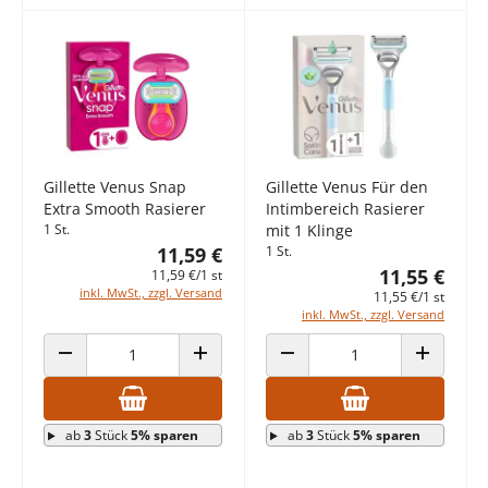
Gillette Venus Snap
Gillette Venus Für den
Extra Smooth Rasierer
Intimbereich Rasierer
1 St.
mit 1 Klinge
11,59 €
1 St.
11,55 €
11,59 €/1 st
inkl. MwSt., zzgl. Versand
11,55 €/1 st
inkl. MwSt., zzgl. Versand
ANZAHL VERRINGERN
ANZAHL ERHÖHEN
ANZAHL VERRINGERN
ANZAHL E
ab
3
Stück
5% sparen
ab
3
Stück
5% sparen