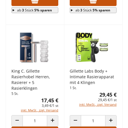
ab
3
Stück
5% sparen
ab
3
Stück
5% sparen
King C. Gillette
Gillette Labs Body +
Rasierhobel Herren,
Intimate Rasierapparat
Rasierer + 5
mit 4 Klingen
Rasierklingen
1 St.
5 St.
29,45 €
17,45 €
29,45 €/1 st
inkl. MwSt., zzgl. Versand
3,49 €/1 st
inkl. MwSt., zzgl. Versand
ANZAHL VERRINGERN
ANZAHL ERHÖHEN
ANZAHL VERRINGERN
ANZAHL E