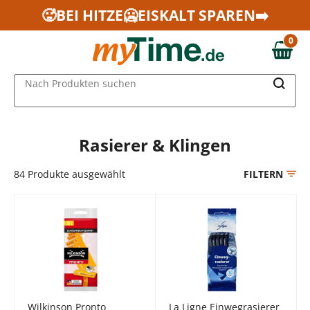
Zum Hauptinhalt springen
🥵BEI HITZE🥶EISKALT SPAREN➡️
Zur Navigation springen
0
Zur Suche springen
0,00 €
MAIN MENU
Nach Produkten suchen
Rasierer & Klingen
84
Produkte ausgewählt
FILTERN
Wilkinson Pronto
La Ligne Einwegrasierer