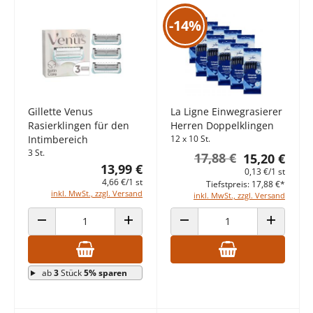
-14%
Gillette Venus
La Ligne Einwegrasierer
Rasierklingen für den
Herren Doppelklingen
Intimbereich
12 x 10 St.
3 St.
17,88 €
15,20 €
13,99 €
0,13 €/1 st
4,66 €/1 st
Tiefstpreis: 17,88 €*
inkl. MwSt., zzgl. Versand
inkl. MwSt., zzgl. Versand
ANZAHL VERRINGERN
ANZAHL ERHÖHEN
ANZAHL VERRINGERN
ANZAHL E
ab
3
Stück
5% sparen