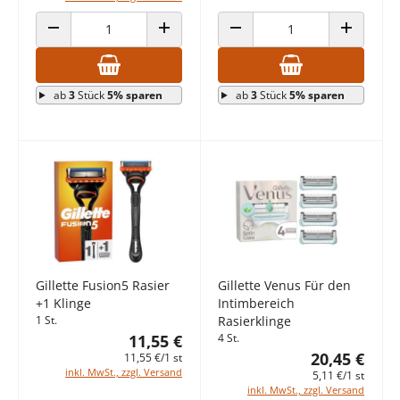
ANZAHL VERRINGERN
ANZAHL ERHÖHEN
ANZAHL VERRINGERN
ANZAHL E
ab
3
Stück
5% sparen
ab
3
Stück
5% sparen
Gillette Fusion5 Rasier
Gillette Venus Für den
+1 Klinge
Intimbereich
1 St.
Rasierklinge
11,55 €
4 St.
20,45 €
11,55 €/1 st
inkl. MwSt., zzgl. Versand
5,11 €/1 st
inkl. MwSt., zzgl. Versand