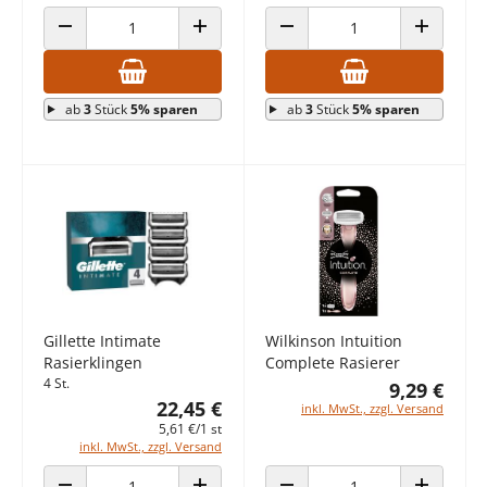
ANZAHL VERRINGERN
ANZAHL ERHÖHEN
ANZAHL VERRINGERN
ANZAHL E
ab
3
Stück
5% sparen
ab
3
Stück
5% sparen
Gillette Intimate
Wilkinson Intuition
Rasierklingen
Complete Rasierer
4 St.
9,29 €
22,45 €
inkl. MwSt., zzgl. Versand
5,61 €/1 st
inkl. MwSt., zzgl. Versand