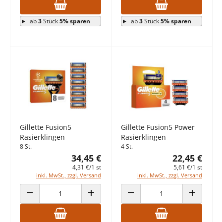
ab
3
Stück
5% sparen
ab
3
Stück
5% sparen
Gillette Fusion5
Gillette Fusion5 Power
Rasierklingen
Rasierklingen
8 St.
4 St.
34,45 €
22,45 €
4,31 €/1 st
5,61 €/1 st
inkl. MwSt., zzgl. Versand
inkl. MwSt., zzgl. Versand
ANZAHL VERRINGERN
ANZAHL ERHÖHEN
ANZAHL VERRINGERN
ANZAHL E