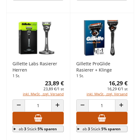
Gillette Labs Rasierer
Gillette ProGlide
Herren
Rasierer + Klinge
1 St.
1 St.
23,89 €
16,29 €
23,89 €/1 st
16,29 €/1 st
inkl. MwSt., zzgl. Versand
inkl. MwSt., zzgl. Versand
ANZAHL VERRINGERN
ANZAHL ERHÖHEN
ANZAHL VERRINGERN
ANZAHL E
ab
3
Stück
5% sparen
ab
3
Stück
5% sparen