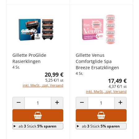
Gillette ProGlide
Gillette Venus
Rasierklingen
Comfortglide Spa
4 St.
Breeze Ersatzklingen
20,99 €
4 St.
17,49 €
5,25 €/1 st
inkl. MwSt., zzgl. Versand
4,37 €/1 st
inkl. MwSt., zzgl. Versand
ANZAHL VERRINGERN
ANZAHL ERHÖHEN
ANZAHL VERRINGERN
ANZAHL E
ab
3
Stück
5% sparen
ab
3
Stück
5% sparen