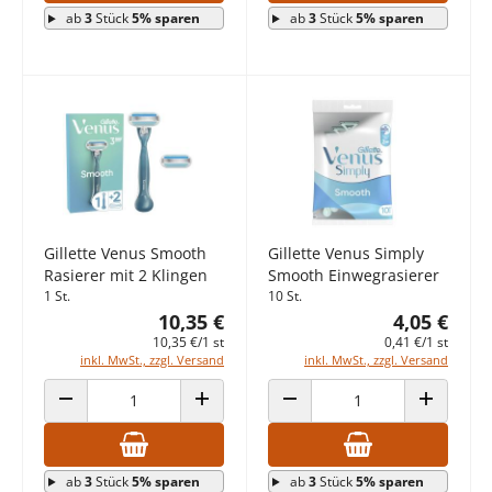
ab
3
Stück
5% sparen
ab
3
Stück
5% sparen
Gillette Venus Smooth
Gillette Venus Simply
Rasierer mit 2 Klingen
Smooth Einwegrasierer
1 St.
10 St.
10,35 €
4,05 €
10,35 €/1 st
0,41 €/1 st
inkl. MwSt., zzgl. Versand
inkl. MwSt., zzgl. Versand
ANZAHL VERRINGERN
ANZAHL ERHÖHEN
ANZAHL VERRINGERN
ANZAHL E
ab
3
Stück
5% sparen
ab
3
Stück
5% sparen