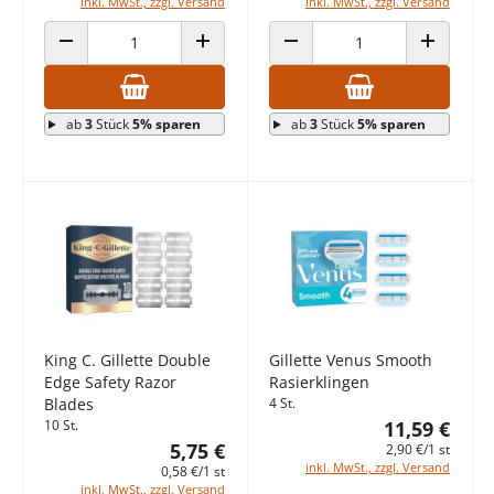
inkl. MwSt., zzgl. Versand
inkl. MwSt., zzgl. Versand
ANZAHL VERRINGERN
ANZAHL ERHÖHEN
ANZAHL VERRINGERN
ANZAHL E
ab
3
Stück
5% sparen
ab
3
Stück
5% sparen
King C. Gillette Double
Gillette Venus Smooth
Edge Safety Razor
Rasierklingen
Blades
4 St.
10 St.
11,59 €
5,75 €
2,90 €/1 st
inkl. MwSt., zzgl. Versand
0,58 €/1 st
inkl. MwSt., zzgl. Versand