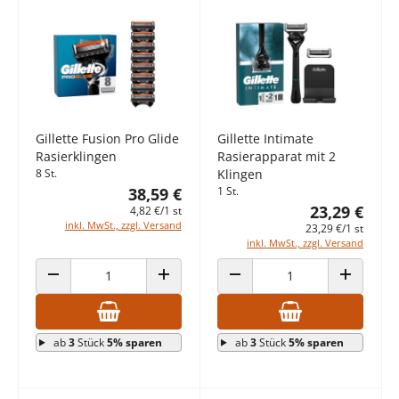
Gillette Fusion Pro Glide
Gillette Intimate
Rasierklingen
Rasierapparat mit 2
8 St.
Klingen
38,59 €
1 St.
23,29 €
4,82 €/1 st
inkl. MwSt., zzgl. Versand
23,29 €/1 st
inkl. MwSt., zzgl. Versand
ANZAHL VERRINGERN
ANZAHL ERHÖHEN
ANZAHL VERRINGERN
ANZAHL E
ab
3
Stück
5% sparen
ab
3
Stück
5% sparen