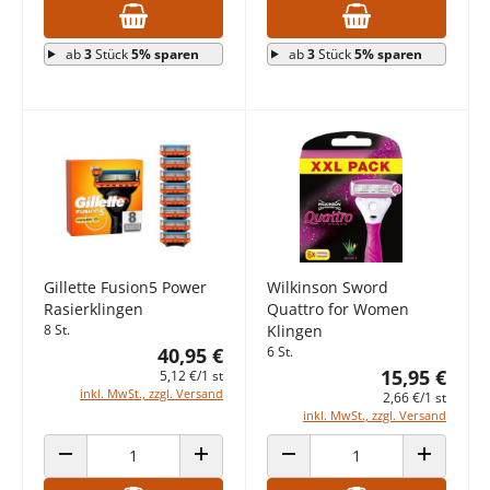
ab
3
Stück
5% sparen
ab
3
Stück
5% sparen
Gillette Fusion5 Power
Wilkinson Sword
Rasierklingen
Quattro for Women
8 St.
Klingen
40,95 €
6 St.
15,95 €
5,12 €/1 st
inkl. MwSt., zzgl. Versand
2,66 €/1 st
inkl. MwSt., zzgl. Versand
ANZAHL VERRINGERN
ANZAHL ERHÖHEN
ANZAHL VERRINGERN
ANZAHL E