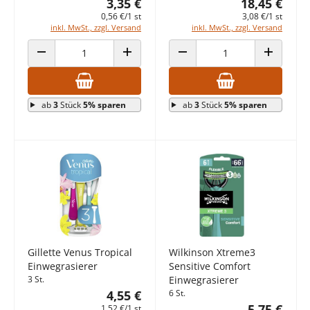
3,35 €
18,45 €
0,56 €/1 st
3,08 €/1 st
inkl. MwSt., zzgl. Versand
inkl. MwSt., zzgl. Versand
ANZAHL VERRINGERN
ANZAHL ERHÖHEN
ANZAHL VERRINGERN
ANZAHL E
ab
3
Stück
5% sparen
ab
3
Stück
5% sparen
Gillette Venus Tropical
Wilkinson Xtreme3
Einwegrasierer
Sensitive Comfort
3 St.
Einwegrasierer
4,55 €
6 St.
5,75 €
1,52 €/1 st