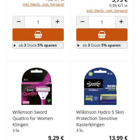
inkl. MwSt., zzgl. Versand
0,96 €/1 st
inkl. MwSt., zzgl. Versand
ANZAHL VERRINGERN
ANZAHL ERHÖHEN
ANZAHL VERRINGERN
ANZAHL E
ab
3
Stück
5% sparen
ab
3
Stück
5% sparen
Wilkinson Sword
Wilkinson Hydro 5 Skin
Quattro for Women
Protection Sensitive
Klingen
Rasierklingen
3 St.
4 St.
9,29 €
13,99 €