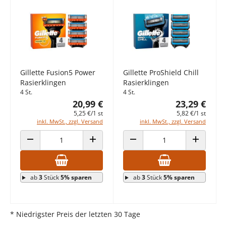
Gillette Fusion5 Power
Gillette ProShield Chill
Rasierklingen
Rasierklingen
4 St.
4 St.
20,99 €
23,29 €
5,25 €/1 st
5,82 €/1 st
inkl. MwSt., zzgl. Versand
inkl. MwSt., zzgl. Versand
ANZAHL VERRINGERN
ANZAHL ERHÖHEN
ANZAHL VERRINGERN
ANZAHL E
ab
3
Stück
5% sparen
ab
3
Stück
5% sparen
* Niedrigster Preis der letzten 30 Tage