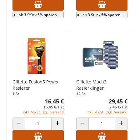
ab
3
Stück
5% sparen
ab
3
Stück
5% sparen
Gillette Fusion5 Power
Gillette Mach3
Rasierer
Rasierklingen
1 St.
12 St.
16,45 €
29,45 €
16,45 €/1 st
2,45 €/1 st
inkl. MwSt., zzgl. Versand
inkl. MwSt., zzgl. Versand
ANZAHL VERRINGERN
ANZAHL ERHÖHEN
ANZAHL VERRINGERN
ANZAHL E