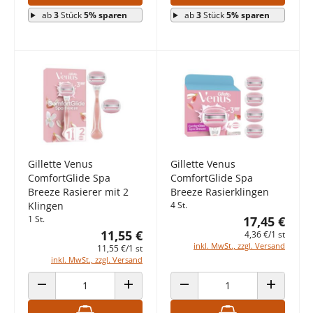
ab
3
Stück
5% sparen
ab
3
Stück
5% sparen
Gillette Venus
Gillette Venus
ComfortGlide Spa
ComfortGlide Spa
Breeze Rasierer mit 2
Breeze Rasierklingen
Klingen
4 St.
1 St.
17,45 €
11,55 €
4,36 €/1 st
inkl. MwSt., zzgl. Versand
11,55 €/1 st
inkl. MwSt., zzgl. Versand
ANZAHL VERRINGERN
ANZAHL ERHÖHEN
ANZAHL VERRINGERN
ANZAHL E