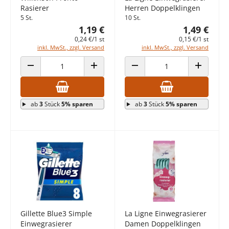
Rasierer
Herren Doppelklingen
5 St.
10 St.
1,19 €
1,49 €
0,24 €/1 st
0,15 €/1 st
inkl. MwSt., zzgl. Versand
inkl. MwSt., zzgl. Versand
ANZAHL VERRINGERN
ANZAHL ERHÖHEN
ANZAHL VERRINGERN
ANZAHL E
ab
3
Stück
5% sparen
ab
3
Stück
5% sparen
Gillette Blue3 Simple
La Ligne Einwegrasierer
Einwegrasierer
Damen Doppelklingen