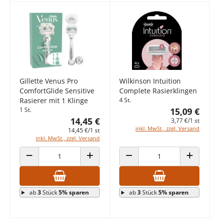
Gillette Venus Pro
Wilkinson Intuition
ComfortGlide Sensitive
Complete Rasierklingen
Rasierer mit 1 Klinge
4 St.
1 St.
15,09 €
14,45 €
3,77 €/1 st
inkl. MwSt., zzgl. Versand
14,45 €/1 st
inkl. MwSt., zzgl. Versand
ANZAHL VERRINGERN
ANZAHL ERHÖHEN
ANZAHL VERRINGERN
ANZAHL E
ab
3
Stück
5% sparen
ab
3
Stück
5% sparen