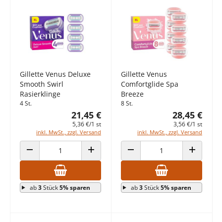
Gillette Venus Deluxe
Gillette Venus
Smooth Swirl
Comfortglide Spa
Rasierklinge
Breeze
4 St.
8 St.
21,45 €
28,45 €
5,36 €/1 st
3,56 €/1 st
inkl. MwSt., zzgl. Versand
inkl. MwSt., zzgl. Versand
ANZAHL VERRINGERN
ANZAHL ERHÖHEN
ANZAHL VERRINGERN
ANZAHL E
ab
3
Stück
5% sparen
ab
3
Stück
5% sparen