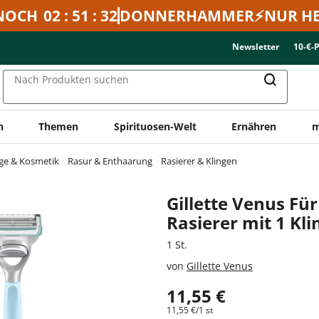
NOCH
02 : 51 : 32
DONNERHAMMER⚡NUR HE
Newsletter
10-€-
Nach Produkten suchen
n
Themen
Spirituosen-Welt
Ernähren
m
ge & Kosmetik
Rasur & Enthaarung
Rasierer & Klingen
Gillette Venus Fü
Rasierer mit 1 Kli
1 St.
von
Gillette Venus
11,55 €
11,55 €/1 st