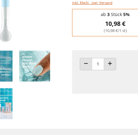
inkl. MwSt., zzgl. Versand
Staffelpreise - Mengenrabatt
ab
3
Stück
5%
10,98 €
(10,98 €/1 st)
ANZAHL VERRINGERN
ANZAHL ERHÖH