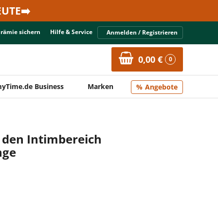
UTE➡️
Prämie sichern
Hilfe & Service
Anmelden / Registrieren
0,00 €
0
yTime.de Business
Marken
Angebote
r den Intimbereich
nge