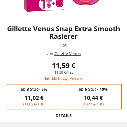
Gillette Venus Snap Extra Smooth
Rasierer
1 St.
von
Gillette Venus
11,59 €
11,59 €/1 st
inkl. MwSt., zzgl. Versand
Staffelpreise - Mengenrabatt
ab
3
Stück
5%
ab
6
Stück
10%
11,02 €
10,44 €
(11,02 €/1 st)
(10,44 €/1 st)
DETAILS