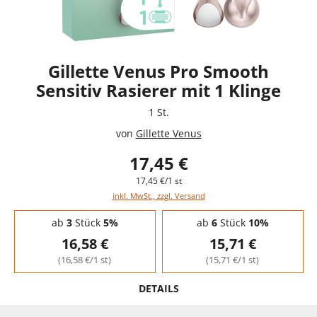
Gillette Venus Pro Smooth
Sensitiv Rasierer mit 1 Klinge
1 St.
von
Gillette Venus
17,45 €
17,45 €/1 st
inkl. MwSt., zzgl. Versand
Staffelpreise - Mengenrabatt
ab
3
Stück
5%
ab
6
Stück
10%
16,58 €
15,71 €
(16,58 €/1 st)
(15,71 €/1 st)
DETAILS