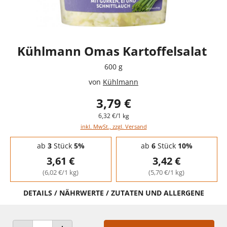
Kühlmann Omas Kartoffelsalat
600 g
von
Kühlmann
3,79 €
6,32 €/1 kg
inkl. MwSt., zzgl. Versand
Staffelpreise - Mengenrabatt
ab
3
Stück
5%
ab
6
Stück
10%
3,61 €
3,42 €
(6,02 €/1 kg)
(5,70 €/1 kg)
DETAILS / NÄHRWERTE / ZUTATEN UND ALLERGENE