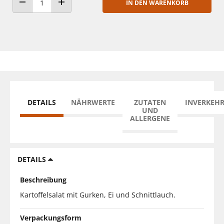
IN DEN WARENKORB
ANZAHL VERRINGERN
ANZAHL ERHÖHEN
DETAILS
NÄHRWERTE
ZUTATEN
INVERKEH
UND
ALLERGENE
DETAILS
Beschreibung
Kartoffelsalat mit Gurken, Ei und Schnittlauch.
Verpackungsform