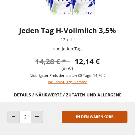
Jeden Tag H-Vollmilch 3,5%
12 x 1 l
von
Jeden Tag
14,28 € *
12,14 €
1,01 €/1 l
Niedrigster Preis der letzten 30 Tage: 14,70 €
inkl. MwSt., zzgl. Versand
DETAILS / NÄHRWERTE / ZUTATEN UND ALLERGENE
IN DEN WARENKORB
ANZAHL VERRINGERN
ANZAHL ERHÖHEN