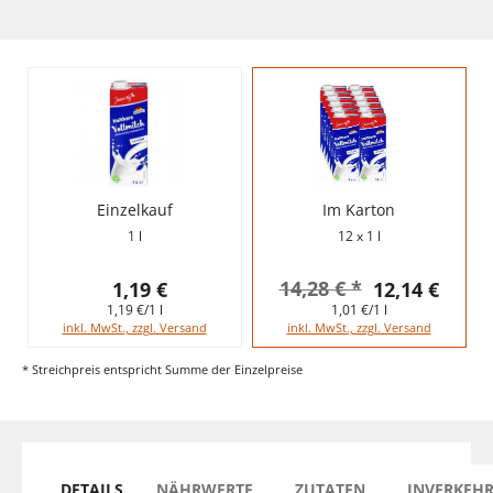
Einzelkauf
Im Karton
1 l
12 x 1 l
14,28 € *
1,19 €
12,14 €
1,19 €/1 l
1,01 €/1 l
inkl. MwSt., zzgl. Versand
inkl. MwSt., zzgl. Versand
* Streichpreis entspricht Summe der Einzelpreise
DETAILS
NÄHRWERTE
ZUTATEN
INVERKEH