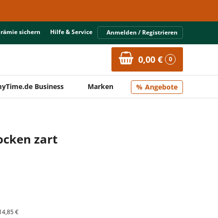
Prämie sichern
Hilfe & Service
Anmelden / Registrieren
0,00 €
0
yTime.de Business
Marken
Angebote
ocken zart
14,85 €