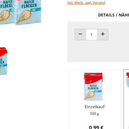
inkl. MwSt., zzgl. Versand
DETAILS / NÄ
ANZAHL VERRINGERN
ANZAHL ERHÖH
Einzelkauf
500 g
0,99 €