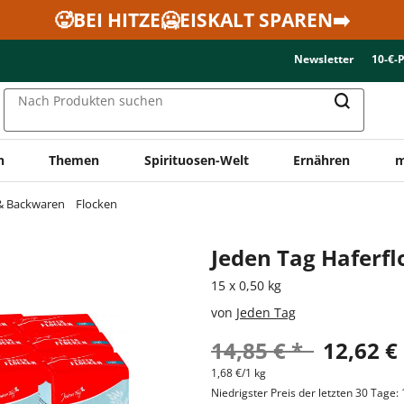
🥵BEI HITZE🥶EISKALT SPAREN➡️
Newsletter
10-€-
Nach Produkten suchen
n
Themen
Spirituosen-Welt
Ernähren
m
 & Backwaren
Flocken
Jeden Tag Haferfl
15 x 0,50 kg
von
Jeden Tag
14,85 € *
12,62 €
1,68 €/1 kg
Niedrigster Preis der letzten 30 Tage: 