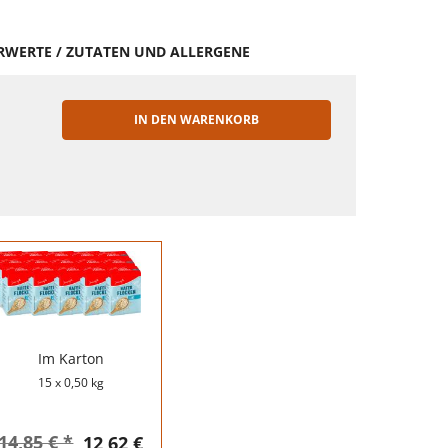
HRWERTE / ZUTATEN UND ALLERGENE
IN DEN WARENKORB
EN
Im Karton
15 x 0,50 kg
14,85 € *
12,62 €