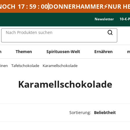
NOCH
17 : 59 : 00
DONNERHAMMER⚡NUR HE
Newsletter
10-€-
Nach Produkten suchen
n
Themen
Spirituosen-Welt
Ernähren
m
linen
Tafelschokolade
Karamellschokolade
Karamellschokolade
Sortierung:
Beliebtheit
ukte ausgewählt