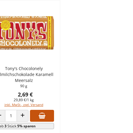
Tony's Chocolonely
llmilchschokolade Karamell
Meersalz
90 g
2,69 €
29,89 €/1 kg
inkl. MwSt., zzgl. Versand
ANZAHL VERRINGERN
ANZAHL ERHÖHEN
ab
3
Stück
5% sparen