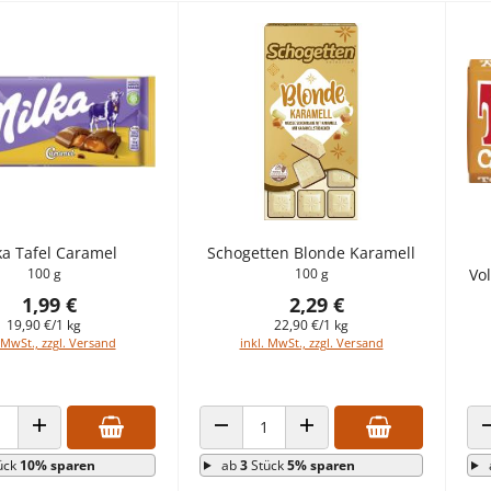
ka Tafel Caramel
Schogetten Blonde Karamell
100 g
100 g
Vo
1,99 €
2,29 €
19,90 €/1 kg
22,90 €/1 kg
 MwSt., zzgl. Versand
inkl. MwSt., zzgl. Versand
 VERRINGERN
ANZAHL ERHÖHEN
ANZAHL VERRINGERN
ANZAHL ERHÖHEN
ück
10% sparen
ab
3
Stück
5% sparen