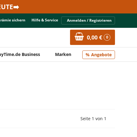
UTE➡️
Prämie sichern
Hilfe & Service
Anmelden / Registrieren
0,00 €
0
yTime.de Business
Marken
Angebote
Vorherige Seite
Nächste Seit
Seite 1 von 1