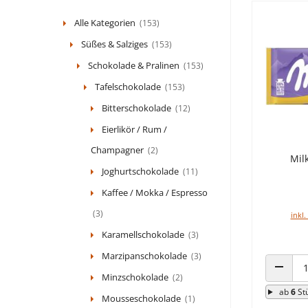
Alle Kategorien
(153)
Süßes & Salziges
(153)
Schokolade & Pralinen
(153)
Tafelschokolade
(153)
Bitterschokolade
(12)
Eierlikör / Rum /
Champagner
(2)
Mil
Joghurtschokolade
(11)
Kaffee / Mokka / Espresso
(3)
inkl.
Karamellschokolade
(3)
Marzipanschokolade
(3)
Minzschokolade
(2)
ANZAHL
ab
6
St
Mousseschokolade
(1)