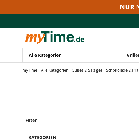
Zum Hauptinhalt springen
NUR 
Zur Navigation springen
Zur Suche springen
Alle Kategorien
Grille
myTime
Alle Kategorien
Süßes & Salziges
Schokolade & Pra
Filter
3 Prod
KATEGORIEN