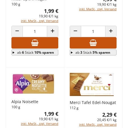
100 g
19,90 €/1 kg
inkl. MwSt., zzgl. Versand
1,99 €
19,90 €/1 kg
inkl. MwSt., zzgl. Versand
ANZAHL VERRINGERN
ANZAHL ERHÖHEN
ANZAHL VERRINGERN
ANZAHL E
ab
6
Stück
10% sparen
ab
3
Stück
5% sparen
Alpia Noisette
Merci Tafel Edel-Nougat
100 g
112 g
1,99 €
2,29 €
19,90 €/1 kg
20,45 €/1 kg
inkl. MwSt., zzgl. Versand
inkl. MwSt., zzgl. Versand