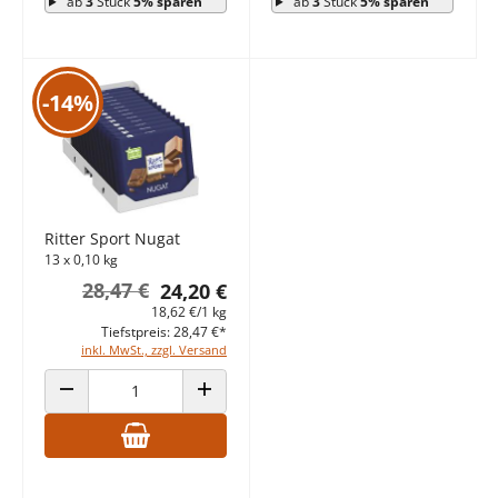
ab
3
Stück
5% sparen
ab
3
Stück
5% sparen
-14%
Ritter Sport Nugat
13 x 0,10 kg
28,47 €
24,20 €
18,62 €/1 kg
Tiefstpreis: 28,47 €*
inkl. MwSt., zzgl. Versand
ANZAHL VERRINGERN
ANZAHL ERHÖHEN