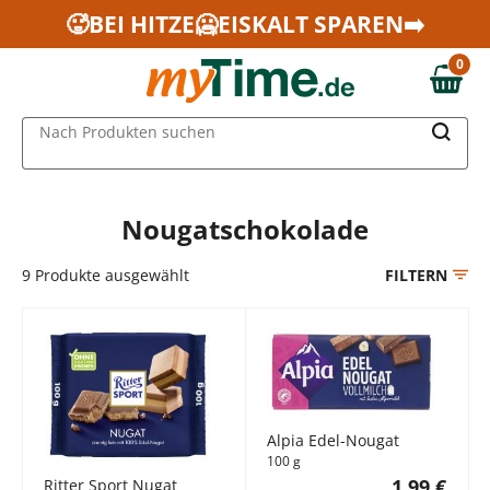
Zum Hauptinhalt springen
🥵BEI HITZE🥶EISKALT SPAREN➡️
Zur Navigation springen
0
Zur Suche springen
0,00 €
MAIN MENU
Nach Produkten suchen
Nougatschokolade
9
Produkte ausgewählt
FILTERN
Alpia Edel-Nougat
100 g
1,99 €
Ritter Sport Nugat