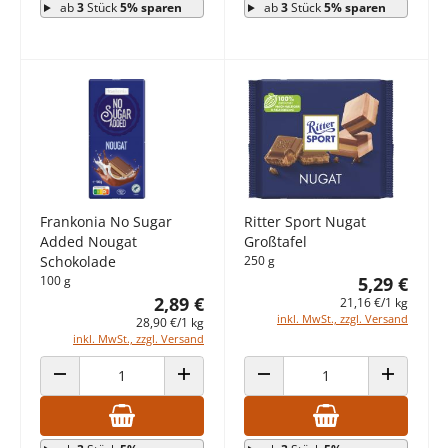
ab
3
Stück
5% sparen
ab
3
Stück
5% sparen
Frankonia No Sugar
Ritter Sport Nugat
Added Nougat
Großtafel
Schokolade
250 g
100 g
5,29 €
2,89 €
21,16 €/1 kg
inkl. MwSt., zzgl. Versand
28,90 €/1 kg
inkl. MwSt., zzgl. Versand
ANZAHL VERRINGERN
ANZAHL ERHÖHEN
ANZAHL VERRINGERN
ANZAHL E