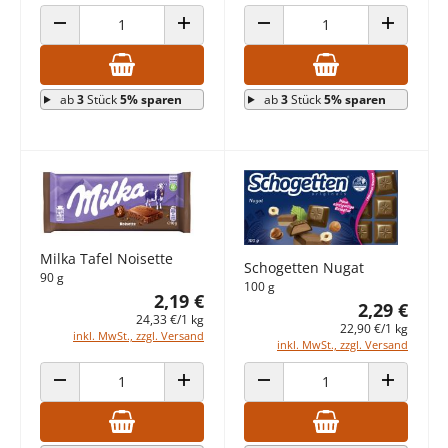
ANZAHL VERRINGERN
ANZAHL ERHÖHEN
ANZAHL VERRINGERN
ANZAHL E
ab
3
Stück
5% sparen
ab
3
Stück
5% sparen
Milka Tafel Noisette
Schogetten Nugat
90 g
100 g
2,19 €
2,29 €
24,33 €/1 kg
22,90 €/1 kg
inkl. MwSt., zzgl. Versand
inkl. MwSt., zzgl. Versand
ANZAHL VERRINGERN
ANZAHL ERHÖHEN
ANZAHL VERRINGERN
ANZAHL E