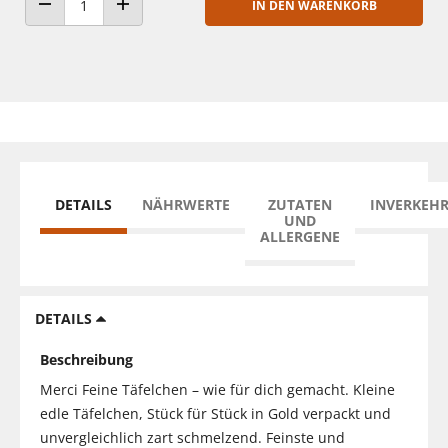
IN DEN WARENKORB
ANZAHL VERRINGERN
ANZAHL ERHÖHEN
DETAILS
NÄHRWERTE
ZUTATEN
INVERKEH
UND
ALLERGENE
DETAILS
Beschreibung
Merci Feine Täfelchen – wie für dich gemacht. Kleine
edle Täfelchen, Stück für Stück in Gold verpackt und
unvergleichlich zart schmelzend. Feinste und