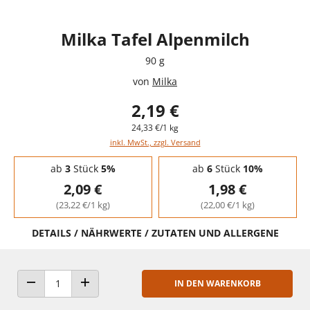
Milka Tafel Alpenmilch
90 g
von
Milka
2,19 €
24,33 €/1 kg
inkl. MwSt., zzgl. Versand
Staffelpreise - Mengenrabatt
ab
3
Stück
5%
ab
6
Stück
10%
2,09 €
1,98 €
(23,22 €/1 kg)
(22,00 €/1 kg)
DETAILS / NÄHRWERTE / ZUTATEN UND ALLERGENE
IN DEN WARENKORB
ANZAHL VERRINGERN
ANZAHL ERHÖHEN