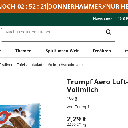
NOCH
02 : 52 : 21
DONNERHAMMER⚡NUR HE
Newsletter
10-€-
Nach Produkten suchen
n
Themen
Spirituosen-Welt
Ernähren
m
Pralinen
Tafelschokolade
Vollmilchschokolade
Trumpf Aero Luft
Vollmilch
100 g
von
Trumpf
2,29 €
22,90 €/1 kg