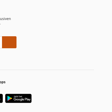
lusiven
-
pps