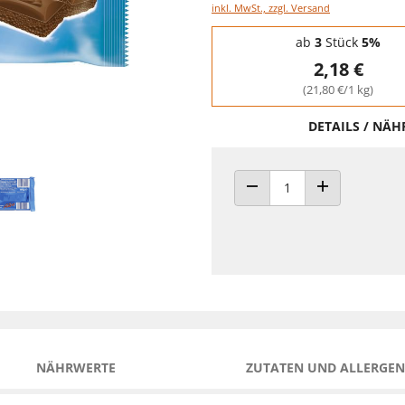
inkl. MwSt., zzgl. Versand
Staffelpreise - Mengenrabatt
ab
3
Stück
5%
2,18 €
(21,80 €/1 kg)
DETAILS / NÄ
ANZAHL VERRINGERN
ANZAHL ERHÖH
NÄHRWERTE
ZUTATEN UND ALLERGEN