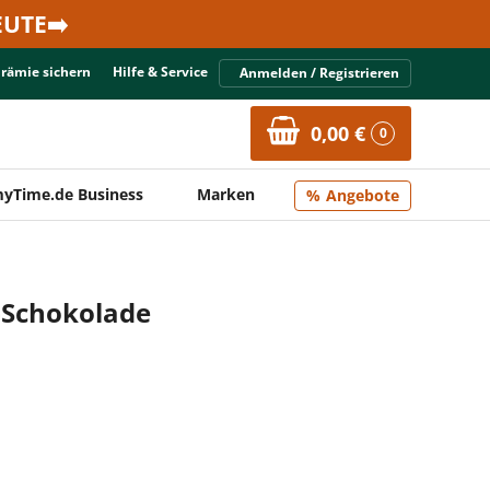
UTE➡️
Prämie sichern
Hilfe & Service
Anmelden / Registrieren
0,00 €
0
yTime.de Business
Marken
Angebote
-Schokolade