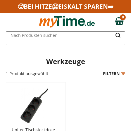
Zum Hauptinhalt springen
🥵BEI HITZE🥶EISKALT SPAREN➡️
Zur Navigation springen
0
Zur Suche springen
0,00 €
MAIN MENU
Nach Produkten suchen
Werkzeuge
1
Produkt ausgewählt
FILTERN
Unitec Tischsteckdose