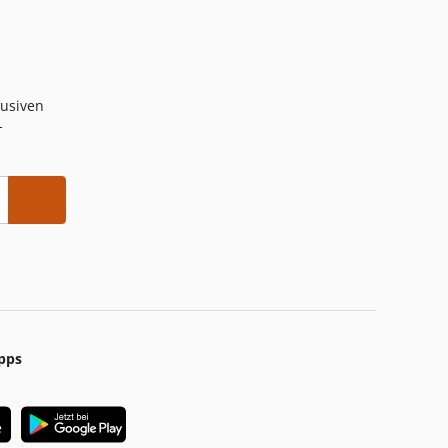
lusiven
-
pps