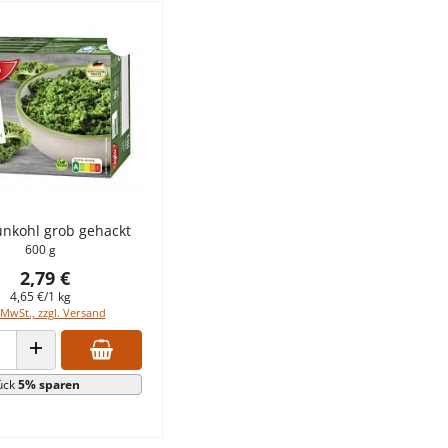
ünkohl grob gehackt
600 g
2,79 €
4,65 €/1 kg
 MwSt., zzgl. Versand
 VERRINGERN
ANZAHL ERHÖHEN
ück
5% sparen