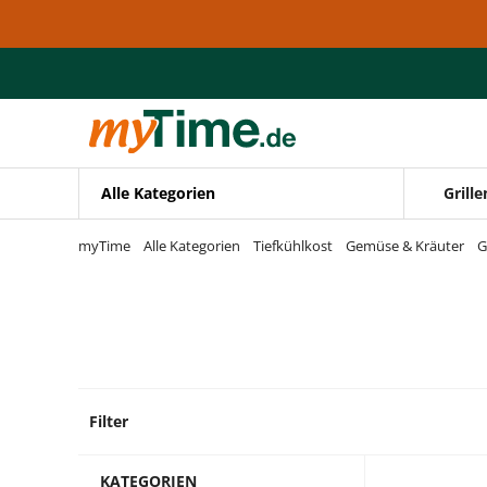
Zum Hauptinhalt springen
Zur Navigation springen
Zur Suche springen
Alle Kategorien
Grille
myTime
Alle Kategorien
Tiefkühlkost
Gemüse & Kräuter
G
Filter
1 Prod
KATEGORIEN