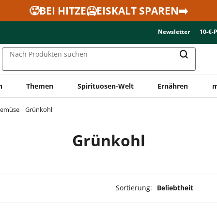
🥵BEI HITZE🥶EISKALT SPAREN➡️
Newsletter
10-€-
Nach Produkten suchen
n
Themen
Spirituosen-Welt
Ernähren
m
emüse
Grünkohl
Grünkohl
Sortierung:
Beliebtheit
ukte ausgewählt