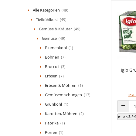
Alle Kategorien
(49)
Tiefkühlkost
(49)
Gemüse & Kräuter
(49)
Gemüse
(49)
Blumenkohl
(1)
Bohnen
(7)
Broccoli
(3)
Iglo Gr
Erbsen
(7)
Erbsen & Möhren
(1)
Gemüsemischungen
(13)
inkl.
Grünkohl
(1)
ANZAHL
Karotten, Möhren
(2)
ab
3
St
Paprika
(1)
Porree
(1)