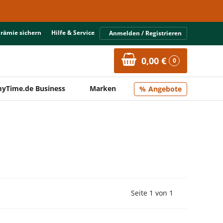
Prämie sichern
Hilfe & Service
Anmelden / Registrieren
0,00 €
0
yTime.de Business
Marken
Angebote
Vorherige Seite
Nächste Seit
Seite 1 von 1