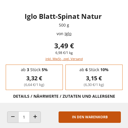
Iglo Blatt-Spinat Natur
500 g
von
Iglo
3,49 €
6,98 €/1 kg
inkl. MwSt., zzgl. Versand
Staffelpreise - Mengenrabatt
ab
3
Stück
5%
ab
6
Stück
10%
3,32 €
3,15 €
(6,64 €/1 kg)
(6,30 €/1 kg)
DETAILS / NÄHRWERTE / ZUTATEN UND ALLERGENE
IN DEN WARENKORB
ANZAHL VERRINGERN
ANZAHL ERHÖHEN