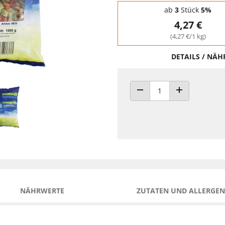
Staffelpreise - Mengenrabatt
ab
3
Stück
5%
4,27 €
(4,27 €/1 kg)
DETAILS / NÄ
ANZAHL VERRINGERN
ANZAHL ERHÖH
NÄHRWERTE
ZUTATEN UND ALLERGEN