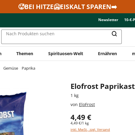
🥵BEI HITZE🥶EISKALT SPAREN➡️
Newsletter
10-€-
Nach Produkten suchen
n
Themen
Spirituosen-Welt
Ernähren
m
Gemüse
Paprika
Elofrost Paprikas
1 kg
von
EloFrost
4,49 €
4,49 €/1 kg
inkl. MwSt., zzgl. Versand